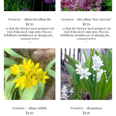
Frösorter - Allium Jätteallium lila
Frösorter - JätteAllium "Star of persia"
kr
30
kr
30
20 frön Så i brickor med grusjord och
20 frön Så i brickor med grusjord och
täck fröna med 5 mm grus. Placera
täck fröna med 5 mm grus. Placera
behållarna utomhus på en skuggig plats.
behållarna utomhus på en skuggig plats.
Alternativt kan du förvara fröna i
Alternativt kan du förvara fröna i
Gammalt & Nytt
Gammalt & Nytt
kylskåp och så på våren vid cirka 13 °C.
kylskåp och så på våren vid cirka 13 °C.
534
537
De flesta bör gro inom 12 veckor
De flesta bör gro inom 12 veckor
Frösorter - Allium Guldlök
Frösorter - Aftonstjärna
kr
30
kr
35