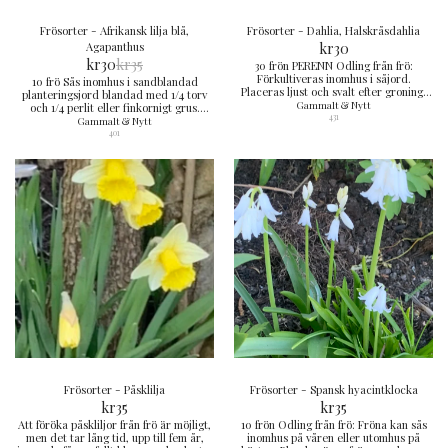
Frösorter - Afrikansk lilja blå,
Frösorter - Dahlia, Halskråsdahlia
Agapanthus
kr
30
kr
30
kr
35
30 frön PERENN Odling från frö:
Förkultiveras inomhus i såjord.
10 frö Sås inomhus i sandblandad
Placeras ljust och svalt efter groning.
planteringsjord blandad med 1/4 torv
Frostkänslig. Utplanteras efter
Gammalt & Nytt
och 1/4 perlit eller finkornigt grus.
avhärdning när frostrisken säkert är
431
Sådden placeras ljust i ca 15-18°C. Håll
Gammalt & Nytt
över.
jordytan fuktig men inte blöt.
401
Rotknölarna övervintras frostfritt.
Grotid 1-3 månader
Frösorter - Påsklilja
Frösorter - Spansk hyacintklocka
kr
35
kr
35
Att föröka påskliljor från frö är möjligt,
10 frön Odling från frö: Fröna kan sås
men det tar lång tid, upp till fem år,
inomhus på våren eller utomhus på