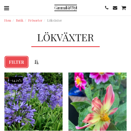
Gammalt & Nytt
Hem
Butik
Frösorter
Lökväxter
LÖKVÄXTER
FILTER
-14.29%