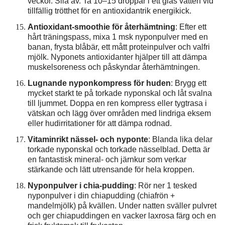
veckor. Sila av. Ta 10–15 droppar i ett glas vatten vid
tillfällig trötthet för en antioxidantrik energikick.
Antioxidant-smoothie för återhämtning
: Efter ett
hårt träningspass, mixa 1 msk nyponpulver med en
banan, frysta blåbär, ett mått proteinpulver och valfri
mjölk. Nyponets antioxidanter hjälper till att dämpa
muskelsoreness och påskyndar återhämtningen.
Lugnande nyponkompress för huden
: Brygg ett
mycket starkt te på torkade nyponskal och låt svalna
till ljummet. Doppa en ren kompress eller tygtrasa i
vätskan och lägg över områden med lindriga eksem
eller hudirritationer för att dämpa rodnad.
Vitaminrikt nässel- och nyponte
: Blanda lika delar
torkade nyponskal och torkade nässelblad. Detta är
en fantastisk mineral- och järnkur som verkar
stärkande och lätt utrensande för hela kroppen.
Nyponpulver i chia-pudding
: Rör ner 1 tesked
nyponpulver i din chiapudding (chiafrön +
mandelmjölk) på kvällen. Under natten sväller pulvret
och ger chiapuddingen en vacker laxrosa färg och en