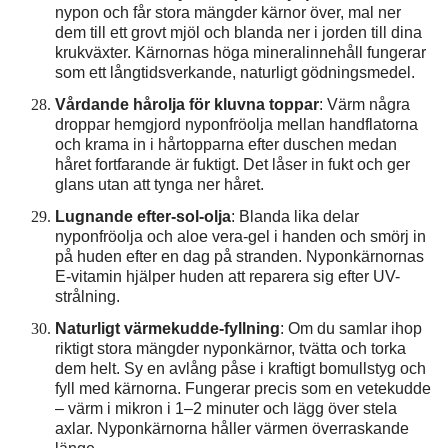
nypon och får stora mängder kärnor över, mal ner
dem till ett grovt mjöl och blanda ner i jorden till dina
krukväxter. Kärnornas höga mineralinnehåll fungerar
som ett långtidsverkande, naturligt gödningsmedel.
Vårdande hårolja för kluvna toppar
: Värm några
droppar hemgjord nyponfröolja mellan handflatorna
och krama in i hårtopparna efter duschen medan
håret fortfarande är fuktigt. Det låser in fukt och ger
glans utan att tynga ner håret.
Lugnande efter-sol-olja
: Blanda lika delar
nyponfröolja och aloe vera-gel i handen och smörj in
på huden efter en dag på stranden. Nyponkärnornas
E-vitamin hjälper huden att reparera sig efter UV-
strålning.
Naturligt värmekudde-fyllning
: Om du samlar ihop
riktigt stora mängder nyponkärnor, tvätta och torka
dem helt. Sy en avlång påse i kraftigt bomullstyg och
fyll med kärnorna. Fungerar precis som en vetekudde
– värm i mikron i 1–2 minuter och lägg över stela
axlar. Nyponkärnorna håller värmen överraskande