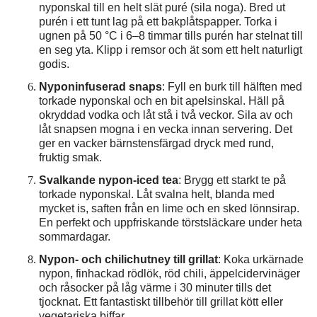
nyponskal till en helt slät puré (sila noga). Bred ut
purén i ett tunt lag på ett bakplåtspapper. Torka i
ugnen på 50 °C i 6–8 timmar tills purén har stelnat till
en seg yta. Klipp i remsor och ät som ett helt naturligt
godis.
Nyponinfuserad snaps
: Fyll en burk till hälften med
torkade nyponskal och en bit apelsinskal. Häll på
okryddad vodka och låt stå i två veckor. Sila av och
låt snapsen mogna i en vecka innan servering. Det
ger en vacker bärnstensfärgad dryck med rund,
fruktig smak.
Svalkande nypon-iced tea
: Brygg ett starkt te på
torkade nyponskal. Låt svalna helt, blanda med
mycket is, saften från en lime och en sked lönnsirap.
En perfekt och uppfriskande törstsläckare under heta
sommardagar.
Nypon- och chilichutney till grillat
: Koka urkärnade
nypon, finhackad rödlök, röd chili, äppelcidervinäger
och råsocker på låg värme i 30 minuter tills det
tjocknat. Ett fantastiskt tillbehör till grillat kött eller
vegetariska biffar.