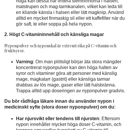
noga kan dessa hår irritera slemhinnorna i halsen,
matstrupen och mag-tarmkanalen, vilket kan leda till
en kliande känsla i halsen eller lätt magknip. Använd
alltid en mycket finmaskig sil eller ett kaffefilter när du
gör saft, te eller soppa på hela nypon.
2. Högt C-vitamininnehåll och känsliga magar
Nyponpulver och nyponskal är extremt rika på C-vitamin och
fruktsyror.
Varning
: Om man plötsligt börjar äta stora mängder
koncentrerat nyponpulver kan den höga halten av
syror och vitaminer göra att personer med känslig
mage, magkatarr (gastrit) eller känsliga tarmar
drabbas av lös mage, gaser eller lätt halsbränna.
Trappa alltid upp doseringen av nyponpulver gradvis.
Du bör rådfråga läkare innan du använder nypon i
medicinskt syfte (stora doser nyponpulver) om du:
Har njursvikt eller tendens till njursten
: Eftersom
nypon innehåller mycket höga doser C-vitamin, och