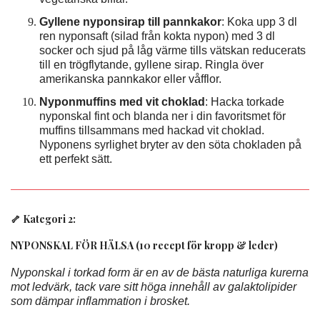
Gyllene nyponsirap till pannkakor
: Koka upp 3 dl
ren nyponsaft (silad från kokta nypon) med 3 dl
socker och sjud på låg värme tills vätskan reducerats
till en trögflytande, gyllene sirap. Ringla över
amerikanska pannkakor eller våfflor.
Nyponmuffins med vit choklad
: Hacka torkade
nyponskal fint och blanda ner i din favoritsmet för
muffins tillsammans med hackad vit choklad.
Nyponens syrlighet bryter av den söta chokladen på
ett perfekt sätt.
🦴 Kategori 2:
NYPONSKAL FÖR HÄLSA (10 recept för kropp & leder)
Nyponskal i torkad form är en av de bästa naturliga kurerna
mot ledvärk, tack vare sitt höga innehåll av galaktolipider
som dämpar inflammation i brosket.