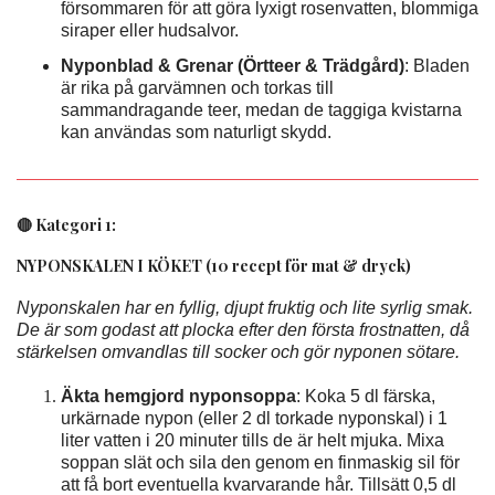
försommaren för att göra lyxigt rosenvatten, blommiga
siraper eller hudsalvor.
Nyponblad & Grenar (Örtteer & Trädgård)
: Bladen
är rika på garvämnen och torkas till
sammandragande teer, medan de taggiga kvistarna
kan användas som naturligt skydd.
🔴 Kategori 1:
NYPONSKALEN I KÖKET (10 recept för mat & dryck)
Nyponskalen har en fyllig, djupt fruktig och lite syrlig smak.
De är som godast att plocka efter den första frostnatten, då
stärkelsen omvandlas till socker och gör nyponen sötare.
Äkta hemgjord nyponsoppa
: Koka 5 dl färska,
urkärnade nypon (eller 2 dl torkade nyponskal) i 1
liter vatten i 20 minuter tills de är helt mjuka. Mixa
soppan slät och sila den genom en finmaskig sil för
att få bort eventuella kvarvarande hår. Tillsätt 0,5 dl