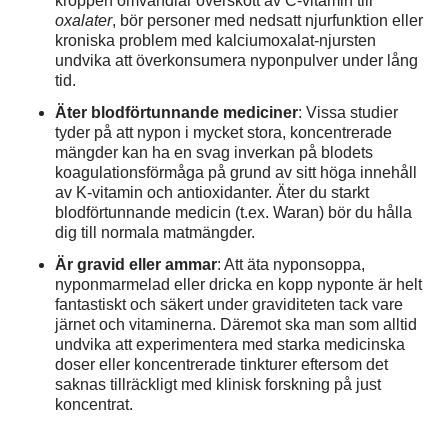
kroppen omvandlar överskott av C-vitamin till
oxalater
, bör personer med nedsatt njurfunktion eller
kroniska problem med kalciumoxalat-njursten
undvika att överkonsumera nyponpulver under lång
tid.
Äter blodförtunnande mediciner
: Vissa studier
tyder på att nypon i mycket stora, koncentrerade
mängder kan ha en svag inverkan på blodets
koagulationsförmåga på grund av sitt höga innehåll
av K-vitamin och antioxidanter. Äter du starkt
blodförtunnande medicin (t.ex. Waran) bör du hålla
dig till normala matmängder.
Är gravid eller ammar
: Att äta nyponsoppa,
nyponmarmelad eller dricka en kopp nyponte är helt
fantastiskt och säkert under graviditeten tack vare
järnet och vitaminerna. Däremot ska man som alltid
undvika att experimentera med starka medicinska
doser eller koncentrerade tinkturer eftersom det
saknas tillräckligt med klinisk forskning på just
koncentrat.