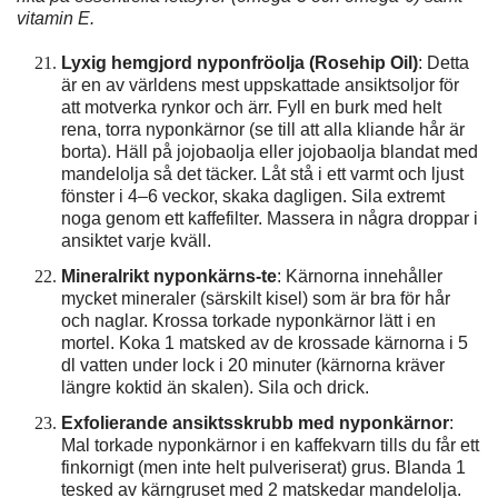
vitamin E.
Lyxig hemgjord nyponfröolja (Rosehip Oil)
: Detta
är en av världens mest uppskattade ansiktsoljor för
att motverka rynkor och ärr. Fyll en burk med helt
rena, torra nyponkärnor (se till att alla kliande hår är
borta). Häll på jojobaolja eller jojobaolja blandat med
mandelolja så det täcker. Låt stå i ett varmt och ljust
fönster i 4–6 veckor, skaka dagligen. Sila extremt
noga genom ett kaffefilter. Massera in några droppar i
ansiktet varje kväll.
Mineralrikt nyponkärns-te
: Kärnorna innehåller
mycket mineraler (särskilt kisel) som är bra för hår
och naglar. Krossa torkade nyponkärnor lätt i en
mortel. Koka 1 matsked av de krossade kärnorna i 5
dl vatten under lock i 20 minuter (kärnorna kräver
längre koktid än skalen). Sila och drick.
Exfolierande ansiktsskrubb med nyponkärnor
:
Mal torkade nyponkärnor i en kaffekvarn tills du får ett
finkornigt (men inte helt pulveriserat) grus. Blanda 1
tesked av kärngruset med 2 matskedar mandelolja.