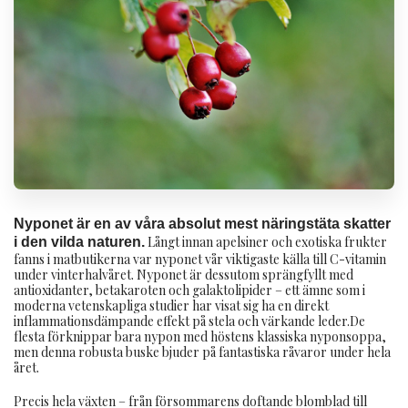
Nyponet är en av våra absolut mest näringstäta skatter
Långt innan apelsiner och exotiska frukter
i den vilda naturen.
fanns i matbutikerna var nyponet vår viktigaste källa till C-vitamin
under vinterhalvåret. Nyponet är dessutom sprängfyllt med
antioxidanter, betakaroten och galaktolipider – ett ämne som i
moderna vetenskapliga studier har visat sig ha en direkt
inflammationsdämpande effekt på stela och värkande leder.De
flesta förknippar bara nypon med höstens klassiska nyponsoppa,
men denna robusta buske bjuder på fantastiska råvaror under hela
året.
Precis hela växten – från försommarens doftande blomblad till