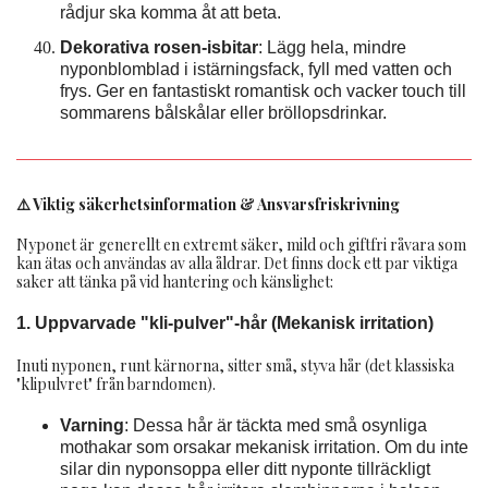
rådjur ska komma åt att beta.
Dekorativa rosen-isbitar
: Lägg hela, mindre
nyponblomblad i istärningsfack, fyll med vatten och
frys. Ger en fantastiskt romantisk och vacker touch till
sommarens bålskålar eller bröllopsdrinkar.
⚠️ Viktig säkerhetsinformation & Ansvarsfriskrivning
Nyponet är generellt en extremt säker, mild och giftfri råvara som
kan ätas och användas av alla åldrar. Det finns dock ett par viktiga
saker att tänka på vid hantering och känslighet:
1. Uppvarvade "kli-pulver"-hår (Mekanisk irritation)
Inuti nyponen, runt kärnorna, sitter små, styva hår (det klassiska
"klipulvret" från barndomen).
Varning
: Dessa hår är täckta med små osynliga
mothakar som orsakar mekanisk irritation. Om du inte
silar din nyponsoppa eller ditt nyponte tillräckligt