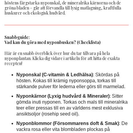
höstens färgstarka nyponskal, de mineralrika kärnorna och de
gröna bladen – går att förvandla till lyxig matlagning, kraftfulla
huskurer och ekologisk hudvård.
Snabbguide:
Vad kan du göra med nyponbusken? (Checklista)
Här är en snabb överblick över hur du tar tillvara på hela
nyponplantan. Klicka dig vidare i artikeln för att hitta de exakta
recepten!
Nyponskal (C-vitamin & Ledhälsa)
: Skördas på
hösten. Kokas till krämig nyponsoppa, torkas till
stärkande pulver för lederna eller görs till marmelad.
Nyponkärnor (Lyxig hudvård & Mineraler)
: Sitter
gömda inuti nyponen. Torkas och mals till mineralrika
teer eller pressas till en av världens mest exklusiva
ansiktsoljor (rosehip seed oil).
Nyponblommor (Försommarens doft & Smak)
: De
vackra rosa eller vita blombladen plockas på