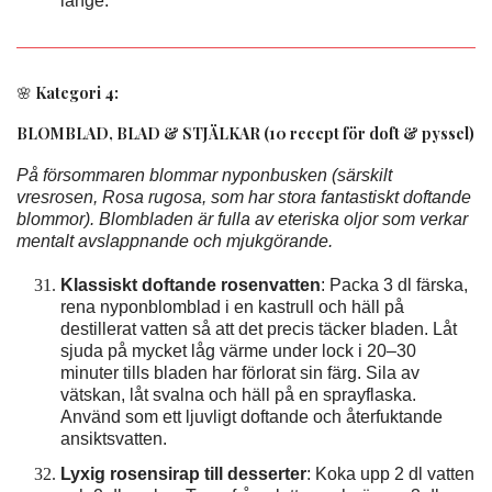
länge.
🌸
Kategori 4:
BLOMBLAD, BLAD & STJÄLKAR (10 recept för doft & pyssel)
På försommaren blommar nyponbusken (särskilt
vresrosen, Rosa rugosa, som har stora fantastiskt doftande
blommor). Blombladen är fulla av eteriska oljor som verkar
mentalt avslappnande och mjukgörande.
Klassiskt doftande rosenvatten
: Packa 3 dl färska,
rena nyponblomblad i en kastrull och häll på
destillerat vatten så att det precis täcker bladen. Låt
sjuda på mycket låg värme under lock i 20–30
minuter tills bladen har förlorat sin färg. Sila av
vätskan, låt svalna och häll på en sprayflaska.
Använd som ett ljuvligt doftande och återfuktande
ansiktsvatten.
Lyxig rosensirap till desserter
: Koka upp 2 dl vatten