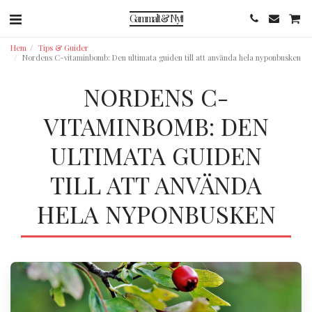
Gammalt & Nytt
Hem
Tips & Guider
Nordens C-vitaminbomb: Den ultimata guiden till att använda hela nyponbusken
NORDENS C-
VITAMINBOMB: DEN
ULTIMATA GUIDEN
TILL ATT ANVÄNDA
HELA NYPONBUSKEN