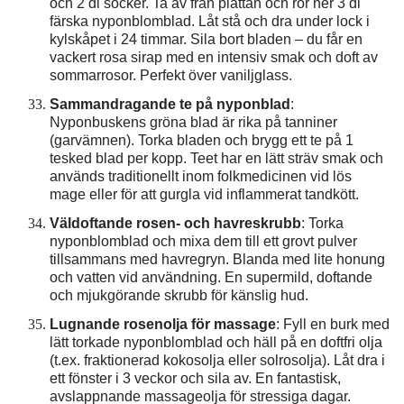
och 2 dl socker. Ta av från plattan och rör ner 3 dl
färska nyponblomblad. Låt stå och dra under lock i
kylskåpet i 24 timmar. Sila bort bladen – du får en
vackert rosa sirap med en intensiv smak och doft av
sommarrosor. Perfekt över vaniljglass.
Sammandragande te på nyponblad
:
Nyponbuskens gröna blad är rika på tanniner
(garvämnen). Torka bladen och brygg ett te på 1
tesked blad per kopp. Teet har en lätt sträv smak och
används traditionellt inom folkmedicinen vid lös
mage eller för att gurgla vid inflammerat tandkött.
Väldoftande rosen- och havreskrubb
: Torka
nyponblomblad och mixa dem till ett grovt pulver
tillsammans med havregryn. Blanda med lite honung
och vatten vid användning. En supermild, doftande
och mjukgörande skrubb för känslig hud.
Lugnande rosenolja för massage
: Fyll en burk med
lätt torkade nyponblomblad och häll på en doftfri olja
(t.ex. fraktionerad kokosolja eller solrosolja). Låt dra i
ett fönster i 3 veckor och sila av. En fantastisk,
avslappnande massageolja för stressiga dagar.