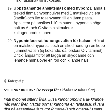
frisk fruktsmak till frukosten.
Uppstramande ansiktsmask med nypon
: Blanda 1
tesked finmält nyponpulver med 1 matsked vit lera
(kaolin) och lite rosenvatten till en jämn pasta.
Applicera på ansiktet i 10 minuter – nyponets höga
halt av A- och C-vitamin stimulerar
kollagenproduktionen.
Nyponinfuserat honungsvatten för halsen
: Rör ut
en matsked nyponsaft och en sked honung i en kopp
ljummet vatten (ej kokande, då förstörs C-vitaminet).
Drick långsamt för att lägga en skyddande och
lenande hinna över en röd och kliande hals.
🧴 Kategori 3:
NYPONKÄRNORNA (10 recept för skönhet & mineraler)
Inuti nyponet sitter hårda, ljusa kärnor omgivna av kliande
hår. När håren tvättas bort är kärnorna en fantastisk råvara
rika på essentiella fettsyror (omega-3 och omega-6) samt