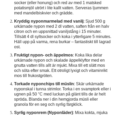
socker (eller honung) och red av med 1 matsked
potatismjöl utrört i lite kallt vatten. Serveras ljummen
med mandelbiskvier och grädde.
Kryddig nyponmarmelad med vanilj
: Sjud 500 g
urkärnade nypon med 2 dl vatten, saften från en halv
citron och en uppsnittad vaniljstång i 15 minuter.
Tillsätt 4 dl syltsocker och koka i ytterligare 5 minutes.
Häll upp på varma, rena burkar – fantastiskt till lagrad
ost.
Fruktigt nypon- och äppelmos
: Koka lika delar
urkärnade nypon och skalade äppelklyftor med en
gnutta vatten tills allt är mjukt. Mixa till ett slätt mos
och söta efter smak. Ett otroligt lyxigt och vitaminrikt
mos till frukostgröten.
Torkade nyponchips till müslin
: Skär urkärnade
nyponskal i tunna strimlor. Torka i en svamptork eller i
ugnen på 50 °C med luckan på glänt tills de är helt
spröda. Blanda ner i din hemgjorda müsli eller
granola för en seg och syrlig färgklick.
Syrlig nyponrem (Nyponläder)
: Mixa kokta, mjuka