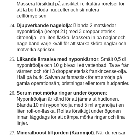
Massera försiktigt på ansiktet i cirkulära rörelser för
att ta bort döda hudceller och stimulera
cellförnyelsen.
Djupverkande nagelolja
: Blanda 2 matskedar
nyponfröolja (recept 21) med 3 droppar eterisk
citronolja i en liten flaska. Massera in på naglar och
nagelband varje kväll för att stärka sköra naglar och
motverka sprickor.
Läkande ärrsalva med nyponkärnor
: Smält 0,5 dl
nyponfröolja och 10 g bivax i ett vattenbad. Ta av från
värmen och rör i 3 droppar eterisk frankincense-olja.
Häll på burk. Salvan är fantastisk för att smörja på
gamla operationsärr, bristningar eller torra hudpartier.
Serum mot mörka ringar under ögonen
:
Nyponfröoljan är känd för att jämna ut hudtonen.
Blanda 10 ml nyponfröolja med 5 ml arganolja i en
liten roll-on-flaska. Rollas försiktigt under ögonen
innan läggdags för att dämpa mörka ringar och fina
linjer.
Mineralboost till jorden (Kärnmjöl)
: När du rensar