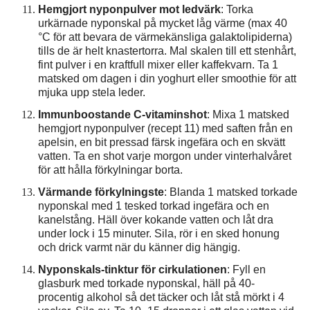
Hemgjort nyponpulver mot ledvärk
: Torka
urkärnade nyponskal på mycket låg värme (max 40
°C för att bevara de värmekänsliga galaktolipiderna)
tills de är helt knastertorra. Mal skalen till ett stenhårt,
fint pulver i en kraftfull mixer eller kaffekvarn. Ta 1
matsked om dagen i din yoghurt eller smoothie för att
mjuka upp stela leder.
Immunboostande C-vitaminshot
: Mixa 1 matsked
hemgjort nyponpulver (recept 11) med saften från en
apelsin, en bit pressad färsk ingefära och en skvätt
vatten. Ta en shot varje morgon under vinterhalvåret
för att hålla förkylningar borta.
Värmande förkylningste
: Blanda 1 matsked torkade
nyponskal med 1 tesked torkad ingefära och en
kanelstång. Häll över kokande vatten och låt dra
under lock i 15 minuter. Sila, rör i en sked honung
och drick varmt när du känner dig hängig.
Nyponskals-tinktur för cirkulationen
: Fyll en
glasburk med torkade nyponskal, häll på 40-
procentig alkohol så det täcker och låt stå mörkt i 4