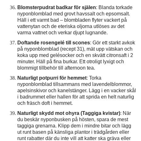
Blomsterpudrat badkar för själen
: Blanda torkade
nyponblomblad med grovt havssalt och epsomsalt.
Häll i ett varmt bad – blombladen flyter vackert på
vattenytan och de eteriska oljorna utlöses av det
varma vattnet och verkar djupt lugnande.
Doftande rosengelé till scones
: Gör ett starkt avkok
på nyponblomblad (recept 31), mät upp vätskan och
koka upp med gelésocker och en skvätt citronsaft i 2
minuter. Häll på fina burkar. Ett otroligt lyxigt och
blommigt tillbehör till afternoon tea.
Naturligt potpurri för hemmet
: Torka
nyponblomblad tillsammans med lavendelblommor,
apelsinskivor och kanelstänger. Lägg i en vacker skål
i badrummet eller hallen för att sprida en helt naturlig
och fräsch doft i hemmet.
Naturligt skydd mot ohyra (Taggiga kvistar)
: När
du beskär nyponbusken på hösten, spara de mest
taggiga grenarna. Klipp dem i mindre bitar och lägg
ut runt basen på känsliga plantor i trädgården eller
runt rabatter där du inte vill att katter ska gräva eller