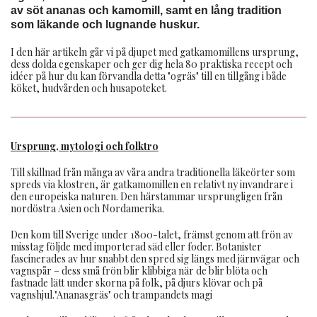
av söt ananas och kamomill, samt en lång tradition
som läkande och lugnande huskur.
I den här artikeln går vi på djupet med gatkamomillens ursprung,
dess dolda egenskaper och ger dig hela 80 praktiska recept och
idéer på hur du kan förvandla detta "ogräs" till en tillgång i både
köket, hudvården och husapoteket.
Ursprung, mytologi och folktro
Till skillnad från många av våra andra traditionella läkeörter som
spreds via klostren, är gatkamomillen en relativt ny invandrare i
den europeiska naturen. Den härstammar ursprungligen från
nordöstra Asien och Nordamerika.
Den kom till Sverige under 1800-talet, främst genom att frön av
misstag följde med importerad säd eller foder. Botanister
fascinerades av hur snabbt den spred sig längs med järnvägar och
vagnspår – dess små frön blir klibbiga när de blir blöta och
fastnade lätt under skorna på folk, på djurs klövar och på
vagnshjul."Ananasgräs" och trampandets magi