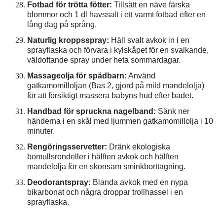
Fotbad för trötta fötter:
Tillsätt en näve färska
blommor och 1 dl havssalt i ett varmt fotbad efter en
lång dag på språng.
Naturlig kroppsspray:
Häll svalt avkok in i en
sprayflaska och förvara i kylskåpet för en svalkande,
väldoftande spray under heta sommardagar.
Massageolja för spädbarn:
Använd
gatkamomilloljan (Bas 2, gjord på mild mandelolja)
för att försiktigt massera babyns hud efter badet.
Handbad för spruckna nagelband:
Sänk ner
händerna i en skål med ljummen gatkamomillolja i 10
minuter.
Rengöringsservetter:
Dränk ekologiska
bomullsrondeller i hälften avkok och hälften
mandelolja för en skonsam sminkborttagning.
Deodorantspray:
Blanda avkok med en nypa
bikarbonat och några droppar trollhassel i en
sprayflaska.