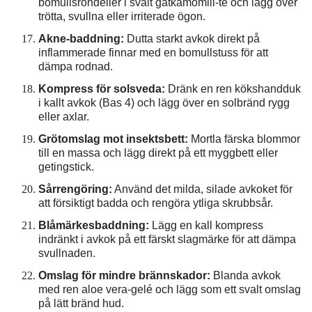
bomullsrondeller i svalt gatkamomill-te och lägg över
trötta, svullna eller irriterade ögon.
Akne-baddning:
Dutta starkt avkok direkt på
inflammerade finnar med en bomullstuss för att
dämpa rodnad.
Kompress för solsveda:
Dränk en ren kökshandduk
i kallt avkok (Bas 4) och lägg över en solbränd rygg
eller axlar.
Grötomslag mot insektsbett:
Mortla färska blommor
till en massa och lägg direkt på ett myggbett eller
getingstick.
Sårrengöring:
Använd det milda, silade avkoket för
att försiktigt badda och rengöra ytliga skrubbsår.
Blåmärkesbaddning:
Lägg en kall kompress
indränkt i avkok på ett färskt slagmärke för att dämpa
svullnaden.
Omslag för mindre brännskador:
Blanda avkok
med ren aloe vera-gelé och lägg som ett svalt omslag
på lätt bränd hud.