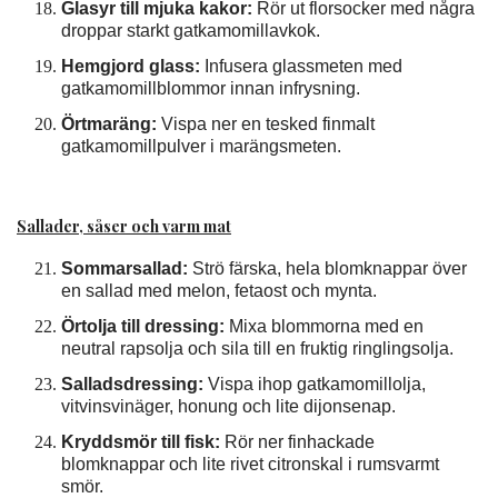
Glasyr till mjuka kakor:
Rör ut florsocker med några
droppar starkt gatkamomillavkok.
Hemgjord glass:
Infusera glassmeten med
gatkamomillblommor innan infrysning.
Örtmaräng:
Vispa ner en tesked finmalt
gatkamomillpulver i marängsmeten.
Sallader, såser och varm mat
Sommarsallad:
Strö färska, hela blomknappar över
en sallad med melon, fetaost och mynta.
Örtolja till dressing:
Mixa blommorna med en
neutral rapsolja och sila till en fruktig ringlingsolja.
Salladsdressing:
Vispa ihop gatkamomillolja,
vitvinsvinäger, honung och lite dijonsenap.
Kryddsmör till fisk:
Rör ner finhackade
blomknappar och lite rivet citronskal i rumsvarmt
smör.