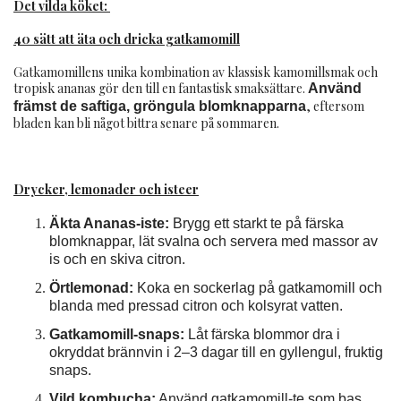
Det vilda köket:
40 sätt att äta och dricka gatkamomill
Gatkamomillens unika kombination av klassisk kamomillsmak och
tropisk ananas gör den till en fantastisk smaksättare.
Använd
, eftersom
främst de saftiga, gröngula blomknapparna
bladen kan bli något bittra senare på sommaren.
Drycker, lemonader och isteer
Äkta Ananas-iste:
Brygg ett starkt te på färska
blomknappar, lät svalna och servera med massor av
is och en skiva citron.
Örtlemonad:
Koka en sockerlag på gatkamomill och
blanda med pressad citron och kolsyrat vatten.
Gatkamomill-snaps:
Låt färska blommor dra i
okryddat brännvin i 2–3 dagar till en gyllengul, fruktig
snaps.
Vild kombucha:
Använd gatkamomill-te som bas