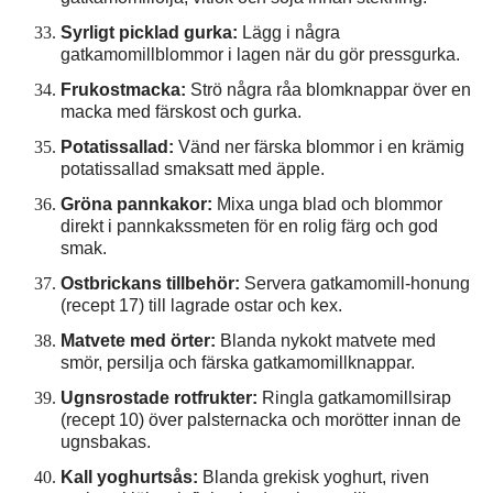
Syrligt picklad gurka:
Lägg i några
gatkamomillblommor i lagen när du gör pressgurka.
Frukostmacka:
Strö några råa blomknappar över en
macka med färskost och gurka.
Potatissallad:
Vänd ner färska blommor i en krämig
potatissallad smaksatt med äpple.
Gröna pannkakor:
Mixa unga blad och blommor
direkt i pannkakssmeten för en rolig färg och god
smak.
Ostbrickans tillbehör:
Servera gatkamomill-honung
(recept 17) till lagrade ostar och kex.
Matvete med örter:
Blanda nykokt matvete med
smör, persilja och färska gatkamomillknappar.
Ugnsrostade rotfrukter:
Ringla gatkamomillsirap
(recept 10) över palsternacka och morötter innan de
ugnsbakas.
Kall yoghurtsås:
Blanda grekisk yoghurt, riven