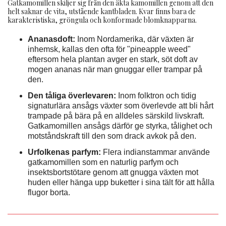
Gatkamomillen skiljer sig från den äkta kamomillen genom att den
helt saknar de vita, utstående kantbladen. Kvar finns bara de
karakteristiska, gröngula och konformade blomknapparna.
Ananasdoft:
Inom Nordamerika, där växten är
inhemsk, kallas den ofta för "pineapple weed"
eftersom hela plantan avger en stark, söt doft av
mogen ananas när man gnuggar eller trampar på
den.
Den tåliga överlevaren:
Inom folktron och tidig
signaturlära ansågs växter som överlevde att bli hårt
trampade på bära på en alldeles särskild livskraft.
Gatkamomillen ansågs därför ge styrka, tålighet och
motståndskraft till den som drack avkok på den.
Urfolkenas parfym:
Flera indianstammar använde
gatkamomillen som en naturlig parfym och
insektsbortstötare genom att gnugga växten mot
huden eller hänga upp buketter i sina tält för att hålla
flugor borta.