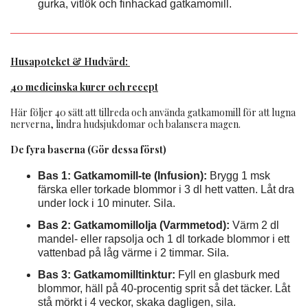
gurka, vitlök och finhackad gatkamomill.
Husapoteket & Hudvård:
40 medicinska kurer och recept
Här följer 40 sätt att tillreda och använda gatkamomill för att lugna
nerverna, lindra hudsjukdomar och balansera magen.
De fyra baserna (Gör dessa först)
Bas 1: Gatkamomill-te (Infusion):
Brygg 1 msk
färska eller torkade blommor i 3 dl hett vatten. Låt dra
under lock i 10 minuter. Sila.
Bas 2: Gatkamomillolja (Varmmetod):
Värm 2 dl
mandel- eller rapsolja och 1 dl torkade blommor i ett
vattenbad på låg värme i 2 timmar. Sila.
Bas 3: Gatkamomilltinktur:
Fyll en glasburk med
blommor, häll på 40-procentig sprit så det täcker. Låt
stå mörkt i 4 veckor, skaka dagligen, sila.