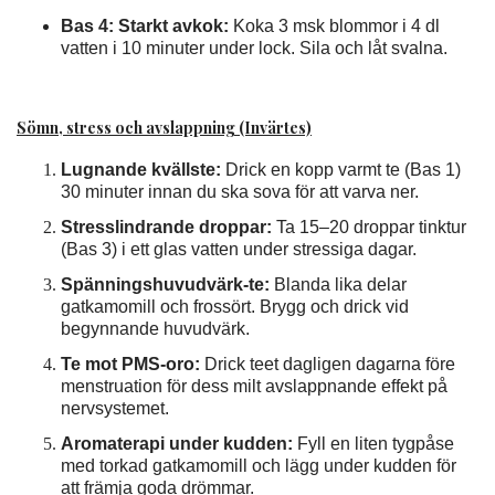
Bas 4: Starkt avkok:
Koka 3 msk blommor i 4 dl
vatten i 10 minuter under lock. Sila och låt svalna.
Sömn, stress och avslappning (Invärtes)
Lugnande kvällste:
Drick en kopp varmt te (Bas 1)
30 minuter innan du ska sova för att varva ner.
Stresslindrande droppar:
Ta 15–20 droppar tinktur
(Bas 3) i ett glas vatten under stressiga dagar.
Spänningshuvudvärk-te:
Blanda lika delar
gatkamomill och frossört. Brygg och drick vid
begynnande huvudvärk.
Te mot PMS-oro:
Drick teet dagligen dagarna före
menstruation för dess milt avslappnande effekt på
nervsystemet.
Aromaterapi under kudden:
Fyll en liten tygpåse
med torkad gatkamomill och lägg under kudden för
att främja goda drömmar.