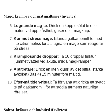
Mage, kramper och matsmältning (Invärtes)
Lugnande mag-te:
Drick en kopp osötat te efter
maten vid uppblåsthet, gaser eller magknip.
Kur mot stressmage:
Blanda gatkamomill-te med
lite citronmeliss för att lugna en mage som reagerar
på stress.
Kramplösande droppar:
Ta 10 droppar tinktur i
ljummet vatten vid akuta, milda magkramper.
Aptitretare:
Drick en liten klunk av det bittra, starka
avkoket (Bas 4) 15 minuter före måltid.
Efter-måltiden-ritual:
Ta för vana att dricka ett svagt
te på gatkamomill för att stödja tarmens naturliga
rörelser.
Salvor, krämer och hudvård (Utvärtes)