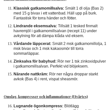
Klassisk gatkamomillsalva:
Smält 1 dl olja (Bas 2)
med 15 g bivax i ett vattenbad. Häll upp på burk.
Fantastisk för torra händer och fötter.
Lindrande eksemsalva:
Tillsätt 1 tesked finmalt
havremjöl i gatkamomillsalvan (recept 11) under
avkylning för att dämpa klåda vid eksem.
Vårdande läppcerat:
Smält 2 msk gatkamomillolja, 1
msk bivax och 1 msk kakaosmör till torra
sommarläppar.
Zinksalva för babyhud:
Rör ner 1 tsk zinkoxidpulver
i gatkamomillsalvan. Perfekt vid blöjeksem.
Närande nattkräm:
Rör ner några droppar starkt
avkok (Bas 4) i rent, vispat sheasmör.
Omslag, kompresser och inflammationer (Utvärtes)
Lugnande ögonkompress:
Blötlägg