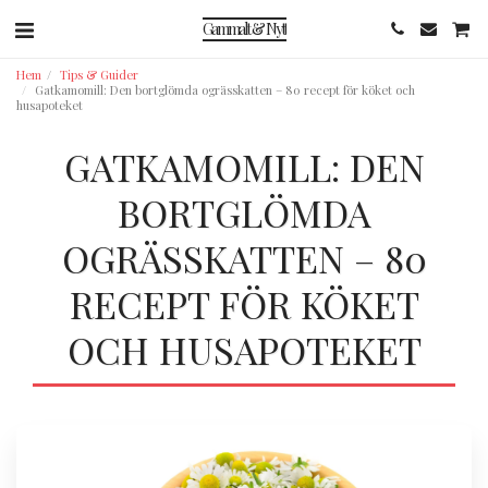
Gammalt & Nytt
Hem
Tips & Guider
Gatkamomill: Den bortglömda ogrässkatten – 80 recept för köket och
husapoteket
GATKAMOMILL: DEN
BORTGLÖMDA
OGRÄSSKATTEN – 80
RECEPT FÖR KÖKET
OCH HUSAPOTEKET