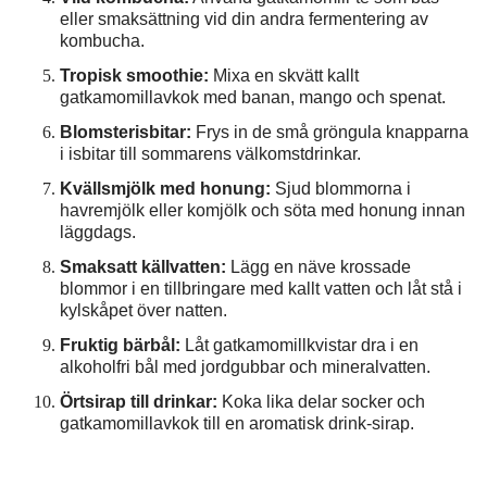
eller smaksättning vid din andra fermentering av
kombucha.
Tropisk smoothie:
Mixa en skvätt kallt
gatkamomillavkok med banan, mango och spenat.
Blomsterisbitar:
Frys in de små gröngula knapparna
i isbitar till sommarens välkomstdrinkar.
Kvällsmjölk med honung:
Sjud blommorna i
havremjölk eller komjölk och söta med honung innan
läggdags.
Smaksatt källvatten:
Lägg en näve krossade
blommor i en tillbringare med kallt vatten och låt stå i
kylskåpet över natten.
Fruktig bärbål:
Låt gatkamomillkvistar dra i en
alkoholfri bål med jordgubbar och mineralvatten.
Örtsirap till drinkar:
Koka lika delar socker och
gatkamomillavkok till en aromatisk drink-sirap.