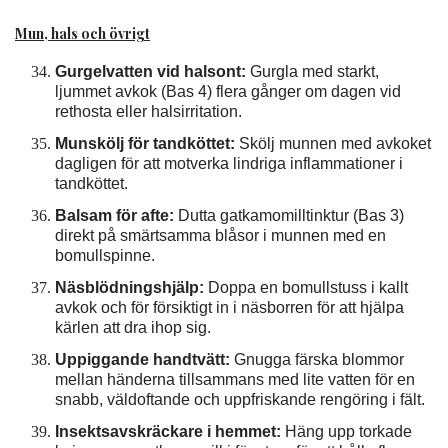
Mun, hals och övrigt
Gurgelvatten vid halsont:
Gurgla med starkt,
ljummet avkok (Bas 4) flera gånger om dagen vid
rethosta eller halsirritation.
Munskölj för tandköttet:
Skölj munnen med avkoket
dagligen för att motverka lindriga inflammationer i
tandköttet.
Balsam för afte:
Dutta gatkamomilltinktur (Bas 3)
direkt på smärtsamma blåsor i munnen med en
bomullspinne.
Näsblödningshjälp:
Doppa en bomullstuss i kallt
avkok och för försiktigt in i näsborren för att hjälpa
kärlen att dra ihop sig.
Uppiggande handtvätt:
Gnugga färska blommor
mellan händerna tillsammans med lite vatten för en
snabb, väldoftande och uppfriskande rengöring i fält.
Insektsavskräckare i hemmet:
Häng upp torkade