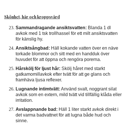
Skönhet, hår och kroppsvård
Sammandragande ansiktsvatten:
Blanda 1 dl
avkok med 1 tsk trollhassel för ett milt ansiktsvatten
för känslig hy.
Ansiktsångbad:
Häll kokande vatten över en näve
torkade blommor och sitt med en handduk över
huvudet för att öppna och rengöra porerna.
Hårskölj för ljust hår:
Skölj håret med starkt
gatkamomillavkok efter tvätt för att ge glans och
framhäva ljusa reflexer.
Lugnande intimtvätt:
Använd svalt, noggrant silat
avkok som en extern, mild tvätt vid tillfällig klåda eller
irritation.
Avslappnande bad:
Häll 1 liter starkt avkok direkt i
det varma badvattnet för att lugna både hud och
sinne.