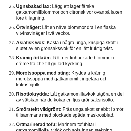
Ugnsbakad lax:
Lägg ett lager färska
gatkamomillblommor och citronskivor ovanpå laxen
före tillagning.
Örtvinäger:
Låt en näve blommor dra i en flaska
vitvinsvinäger i två veckor.
Asiatisk wok:
Kasta i några unga, krispiga skott i
slutet av en grönsakswok för en lätt fruktig tvist.
Krämig örtkräm:
Rör ner finhackade blommor i
crème fraiche till grillad kyckling.
Morotssoppa med sting:
Krydda a krämig
morotssoppa med gatkamomill, ingefära och
kokosmjölk.
Risottokrydda:
Låt gatkamomillavkok utgöra en del
av vätskan när du kokar en ljus grönsaksrisotto.
Smörstekt vildgrönt:
Fräs unga skott snabbt i smör
tillsammans med plockade späda maskrosblad.
Örtmarinerad tofu:
Marinera tofubitar i
gatkamomillolja, vitlök och soja innan stekning.