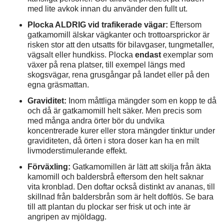
med lite avkok innan du använder den fullt ut.
Plocka ALDRIG vid trafikerade vägar:
Eftersom
gatkamomill älskar vägkanter och trottoarsprickor är
risken stor att den utsatts för bilavgaser, tungmetaller,
vägsalt eller hundkiss. Plocka
endast
exemplar som
växer på rena platser, till exempel längs med
skogsvägar, rena grusgångar på landet eller på den
egna gräsmattan.
Graviditet:
Inom måttliga mängder som en kopp te då
och då är gatkamomill helt säker. Men precis som
med många andra örter bör du undvika
koncentrerade kurer eller stora mängder tinktur under
graviditeten, då örten i stora doser kan ha en milt
livmoderstimulerande effekt.
Förväxling:
Gatkamomillen är lätt att skilja från äkta
kamomill och baldersbrå eftersom den helt saknar
vita kronblad. Den doftar också distinkt av ananas, till
skillnad från baldersbrån som är helt doftlös. Se bara
till att plantan du plockar ser frisk ut och inte är
angripen av mjöldagg.