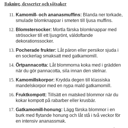
Bakning, desserter och sötsaker
Kamomill- och ananasmuffins:
Blanda ner torkade,
smulade blomknappar i smeten till ljusa muffins.
Blomstersocker:
Mortla färska blomknappar med
strösocker till ett ljusgrönt, väldoftande
dekorationssocker.
Pocherade frukter:
Låt päron eller persikor sjuda i
en sockerlag smaksatt med gatkamomill.
Örtpannacotta:
Låt blommorna koka med i grädden
när du gör pannacotta, sila innan den stelnar.
Kamomillskorpor:
Krydda degen till klassiska
mandelskorpor med en nypa mald gatkamomill.
Fruktkompott:
Tillsätt en matsked blommor när du
kokar kompott på rabarber eller krusbär.
Gatkamomill-honung:
Lägg färska blommor i en
burk med flytande honung och låt stå i två veckor för
en intensiv ananassmak.