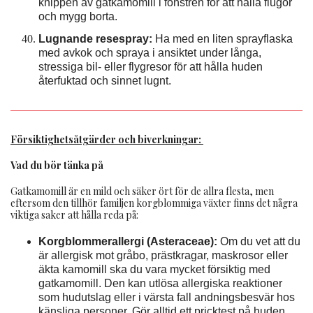
knippen av gatkamomill i fönstren för att hålla flugor
och mygg borta.
Lugnande resespray:
Ha med en liten sprayflaska
med avkok och spraya i ansiktet under långa,
stressiga bil- eller flygresor för att hålla huden
återfuktad och sinnet lugnt.
Försiktighetsåtgärder och biverkningar:
Vad du bör tänka på
Gatkamomill är en mild och säker ört för de allra flesta, men
eftersom den tillhör familjen korgblommiga växter finns det några
viktiga saker att hålla reda på:
Korgblommerallergi (Asteraceae):
Om du vet att du
är allergisk mot gråbo, prästkragar, maskrosor eller
äkta kamomill ska du vara mycket försiktig med
gatkamomill. Den kan utlösa allergiska reaktioner
som hudutslag eller i värsta fall andningsbesvär hos
känsliga personer. Gör alltid ett pricktest på huden