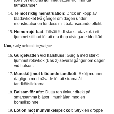
(Bas 3) i ett glas ljummet vatten vid lindriga
tarmkramper.
Te mot riklig menstruation:
Drick en kopp av
bladavkoket två gånger om dagen under
menstruationen för dess milt balanserande effekt.
Hemorrojd-bad:
Tillsätt 5 dl starkt rotavkok i ett
ljummet sittbad för att dra ihop utvidgade blodkärl.
Mun, svalg och andningsvägar
Gurgelvatten vid halsfluss:
Gurgla med starkt,
ljummet rotavkok (Bas 2) several gånger om dagen
vid halsont.
Munskölj mot blödande tandkött:
Skölj munnen
dagligen med näva-te för att strama åt
tandköttsfickorna.
Balsam för afte:
Dutta ren tinktur direkt på
smärtsamma blåsor i munhålan med en
bomullspinne.
Lotion mot munvinkelsprickor:
Stryk en droppe