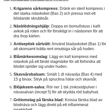
Krigarens sårkompress:
Dränk en steril kompress i
det starka rotavkoket (Bas 2) och pressa mot ett
blödande skrubbsår.
Näsblödningshjälp:
Doppa en bomullstuss i kallt
avkok på roten och för försiktigt in i näsborren för att
dra ihop kärlen.
Antiseptisk sårtvätt:
Använd bladavkoket (Bas 1) för
att skonsamt tvätta rent smutsiga sår på huden.
Blåmärkesomslag:
Lägg en kall kompress med
rotavkok på ett färskt slagmärke för att förhindra att
blodet sprider sig under huden.
Skavsårsbalsam:
Smält 1 dl nävaolja (Bas 4) med
15 g bivax. Stryk på spruckna hälar och skavsår.
Blöjeksem-salva:
Rör ner 1 tsk zinkoxidpulver i
nävasalvan (recept 5) för att skydda röd babyhud.
Grötomslag på färska blad:
Krossa färska blad av
blodnäva och lägg direkt på ett inflammerat
insektsbett.