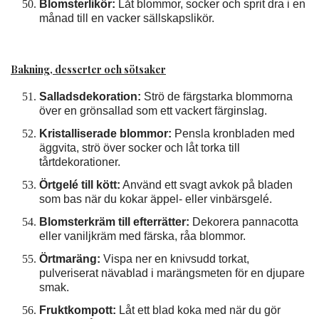
Blomsterlikör:
Låt blommor, socker och sprit dra i en
månad till en vacker sällskapslikör.
Bakning, desserter och sötsaker
Salladsdekoration:
Strö de färgstarka blommorna
över en grönsallad som ett vackert färginslag.
Kristalliserade blommor:
Pensla kronbladen med
äggvita, strö över socker och låt torka till
tårtdekorationer.
Örtgelé till kött:
Använd ett svagt avkok på bladen
som bas när du kokar äppel- eller vinbärsgelé.
Blomsterkräm till efterrätter:
Dekorera pannacotta
eller vaniljkräm med färska, råa blommor.
Örtmaräng:
Vispa ner en knivsudd torkat,
pulveriserat nävablad i marängsmeten för en djupare
smak.
Fruktkompott:
Låt ett blad koka med när du gör