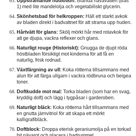
Uppstramande hudlotion:
Blanda nävavatten (Bas
1) med lite mandelolja och vegetabiliskt glycerin.
Skönhetsbad för helkroppen:
Häll ett starkt avkok
av bladen direkt i badvattnet för att strama upp huden.
Hårtvätt för glans:
Skölj mörkt hår med rotavkok för
att ge djupa, vackra reflexer och glans.
Naturligt rouge (Historiskt):
Gnugga de djupt röda
höstbladen försiktigt mot kinderna för att få en
naturlig, frisk rodnad.
Växtfärgning av ull:
Koka rötterna tillsammans med
alun för att färga ullgarn i vackra rödbruna och beigea
toner.
Doftkudde mot mal:
Torka bladen (som har en svag,
kryddig doft) och lägg i tygpåsar i garderoben.
Naturligt bläck:
Koka rötterna hårt tillsammans med
en gnutta järnvitriol för att skapa ett mörkt
kalligrafibläck.
Doftblock:
Droppa eterisk geraniumolja på en torkad
bit nävarot och placera i badrummet.