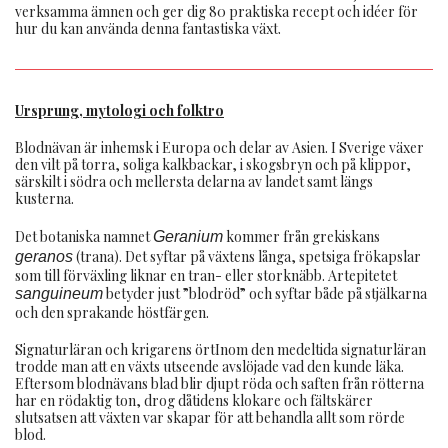
verksamma ämnen och ger dig 80 praktiska recept och idéer för
hur du kan använda denna fantastiska växt.
Ursprung, mytologi och folktro
Blodnävan är inhemsk i Europa och delar av Asien. I Sverige växer
den vilt på torra, soliga kalkbackar, i skogsbryn och på klippor,
särskilt i södra och mellersta delarna av landet samt längs
kusterna.
Det botaniska namnet
kommer från grekiskans
Geranium
(trana). Det syftar på växtens långa, spetsiga frökapslar
geranos
som till förväxling liknar en tran- eller storknäbb. Artepitetet
betyder just ”blodröd” och syftar både på stjälkarna
sanguineum
och den sprakande höstfärgen.
Signaturläran och krigarens örtInom den medeltida signaturläran
trodde man att en växts utseende avslöjade vad den kunde läka.
Eftersom blodnävans blad blir djupt röda och saften från rötterna
har en rödaktig ton, drog dåtidens klokare och fältskärer
slutsatsen att växten var skapar för att behandla allt som rörde
blod.