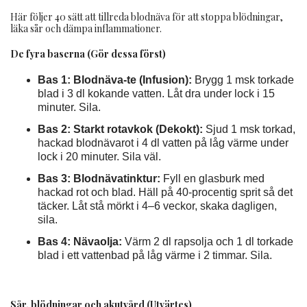
Här följer 40 sätt att tillreda blodnäva för att stoppa blödningar,
läka sår och dämpa inflammationer.
De fyra baserna (Gör dessa först)
Bas 1: Blodnäva-te (Infusion):
Brygg 1 msk torkade
blad i 3 dl kokande vatten. Låt dra under lock i 15
minuter. Sila.
Bas 2: Starkt rotavkok (Dekokt):
Sjud 1 msk torkad,
hackad blodnävarot i 4 dl vatten på låg värme under
lock i 20 minuter. Sila väl.
Bas 3: Blodnävatinktur:
Fyll en glasburk med
hackad rot och blad. Häll på 40-procentig sprit så det
täcker. Låt stå mörkt i 4–6 veckor, skaka dagligen,
sila.
Bas 4: Nävaolja:
Värm 2 dl rapsolja och 1 dl torkade
blad i ett vattenbad på låg värme i 2 timmar. Sila.
Sår, blödningar och akutvård (Utvärtes)