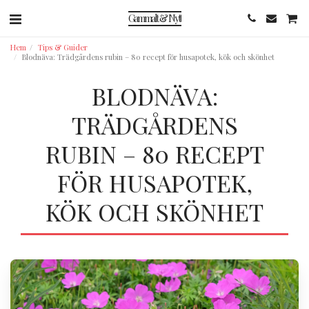
Gammalt & Nytt
Hem
Tips & Guider
Blodnäva: Trädgårdens rubin – 80 recept för husapotek, kök och skönhet
BLODNÄVA:
TRÄDGÅRDENS
RUBIN – 80 RECEPT
FÖR HUSAPOTEK,
KÖK OCH SKÖNHET