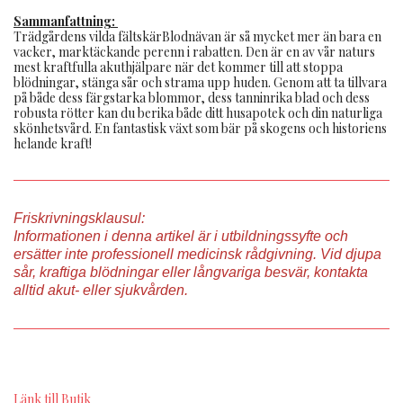
Sammanfattning:
Trädgårdens vilda fältskärBlodnävan är så mycket mer än bara en
vacker, marktäckande perenn i rabatten. Den är en av vår naturs
mest kraftfulla akuthjälpare när det kommer till att stoppa
blödningar, stänga sår och strama upp huden. Genom att ta tillvara
på både dess färgstarka blommor, dess tanninrika blad och dess
robusta rötter kan du berika både ditt husapotek och din naturliga
skönhetsvård. En fantastisk växt som bär på skogens och historiens
helande kraft!
Friskrivningsklausul:
Informationen i denna artikel är i utbildningssyfte och
ersätter inte professionell medicinsk rådgivning. Vid djupa
sår, kraftiga blödningar eller långvariga besvär, kontakta
alltid akut- eller sjukvården.
Länk till Butik