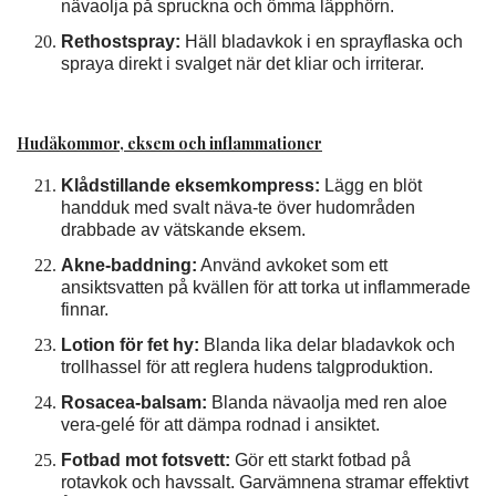
nävaolja på spruckna och ömma läpphörn.
Rethostspray:
Häll bladavkok i en sprayflaska och
spraya direkt i svalget när det kliar och irriterar.
Hudåkommor, eksem och inflammationer
Klådstillande eksemkompress:
Lägg en blöt
handduk med svalt näva-te över hudområden
drabbade av vätskande eksem.
Akne-baddning:
Använd avkoket som ett
ansiktsvatten på kvällen för att torka ut inflammerade
finnar.
Lotion för fet hy:
Blanda lika delar bladavkok och
trollhassel för att reglera hudens talgproduktion.
Rosacea-balsam:
Blanda nävaolja med ren aloe
vera-gelé för att dämpa rodnad i ansiktet.
Fotbad mot fotsvett:
Gör ett starkt fotbad på
rotavkok och havssalt. Garvämnena stramar effektivt