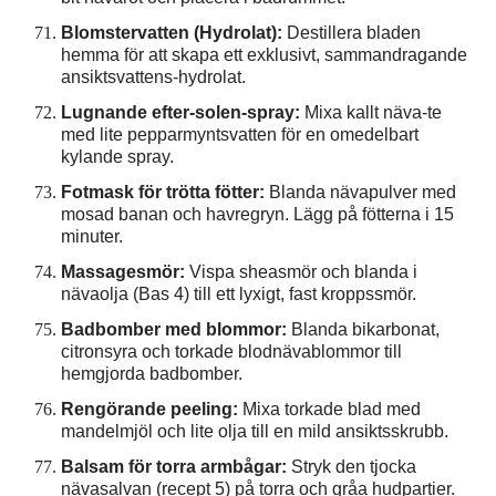
Blomstervatten (Hydrolat):
Destillera bladen
hemma för att skapa ett exklusivt, sammandragande
ansiktsvattens-hydrolat.
Lugnande efter-solen-spray:
Mixa kallt näva-te
med lite pepparmyntsvatten för en omedelbart
kylande spray.
Fotmask för trötta fötter:
Blanda nävapulver med
mosad banan och havregryn. Lägg på fötterna i 15
minuter.
Massagesmör:
Vispa sheasmör och blanda i
nävaolja (Bas 4) till ett lyxigt, fast kroppssmör.
Badbomber med blommor:
Blanda bikarbonat,
citronsyra och torkade blodnävablommor till
hemgjorda badbomber.
Rengörande peeling:
Mixa torkade blad med
mandelmjöl och lite olja till en mild ansiktsskrubb.
Balsam för torra armbågar:
Stryk den tjocka
nävasalvan (recept 5) på torra och gråa hudpartier.