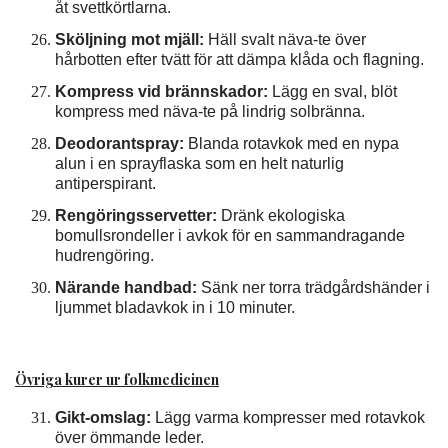
åt svettkörtlarna.
Sköljning mot mjäll:
Häll svalt näva-te över
hårbotten efter tvätt för att dämpa klåda och flagning.
Kompress vid brännskador:
Lägg en sval, blöt
kompress med näva-te på lindrig solbränna.
Deodorantspray:
Blanda rotavkok med en nypa
alun i en sprayflaska som en helt naturlig
antiperspirant.
Rengöringsservetter:
Dränk ekologiska
bomullsrondeller i avkok för en sammandragande
hudrengöring.
Närande handbad:
Sänk ner torra trädgårdshänder i
ljummet bladavkok in i 10 minuter.
Övriga kurer ur folkmedicinen
Gikt-omslag:
Lägg varma kompresser med rotavkok
över ömmande leder.