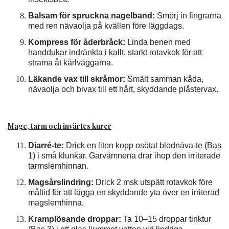
Balsam för spruckna nagelband:
Smörj in fingrarna
med ren nävaolja på kvällen före läggdags.
Kompress för åderbråck:
Linda benen med
handdukar indränkta i kallt, starkt rotavkok för att
strama åt kärlväggarna.
Läkande vax till skråmor:
Smält samman kåda,
nävaolja och bivax till ett hårt, skyddande plåstervax.
Mage, tarm och invärtes kurer
Diarré-te:
Drick en liten kopp osötat blodnäva-te (Bas
1) i små klunkar. Garvämnena drar ihop den irriterade
tarmslemhinnan.
Magsårslindring:
Drick 2 msk utspätt rotavkok före
måltid för att lägga en skyddande yta över en irriterad
magslemhinna.
Kramplösande droppar:
Ta 10–15 droppar tinktur