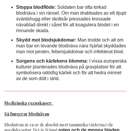
Stoppa blodflöde:
Soldaten bar ofta torkad
blodnäva i sin ränsel. Om man drabbades av ett djupt
svärdshugg eller skottsår pressades krossade
nävablad direkt i såret för att koagulera blodet i en
rinnande skada.
Skydd mot blodsjukdomar:
Man trodde och att om
man bar en levande blodnäva nära hjärtat skyddades
man mot pesten, febersjukdomar och infekterat blod.
Sorgens och kärlekens blomma:
I vissa europeiska
kulturer planterades blodnäva på gravplatser för att
symbolisera odödlig kärlek och för att hedra minnet
av de som dött i strid.
Medicinska egenskaper:
Så fungerar blodnävan
Blodnävan är en av de absolut mest tanninrika växterna i vår
nordiska natur. Det är främst
roten och de mogna bladen