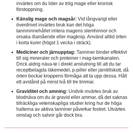
invärtes om du lider av trög mage eller kronisk
förstoppning.
Känslig mage och magsår:
Vid långvarigt eller
överdrivet invärtes bruk kan det höga
tannininnehållet irritera magens slemhinnor och
orsaka illamående eller magknip. Använd alltid örten
i korta kurer (högst 1 vecka i sträck).
Mediciner och järnupptag:
Tanniner binder effektivt
till sig mineraler och proteiner i mag-tarmkanalen.
Drick aldrig näva-te i direkt anslutning till att du tar
receptbelagda läkemedel, p-piller eller järntillskott, då
örten bockar kroppens förmåga att ta upp dessa. Håll
ett avstånd på minst två till tre timmar.
Graviditet och amning:
Undvik invärtes bruk av
blodnäva om du är gravid eller ammar, då det saknas
tillräckliga vetenskapliga studier kring hur de höga
halterna av aktiva tanniner påverkar fostret. Utvärtes
omslag och salvor går dock bra.