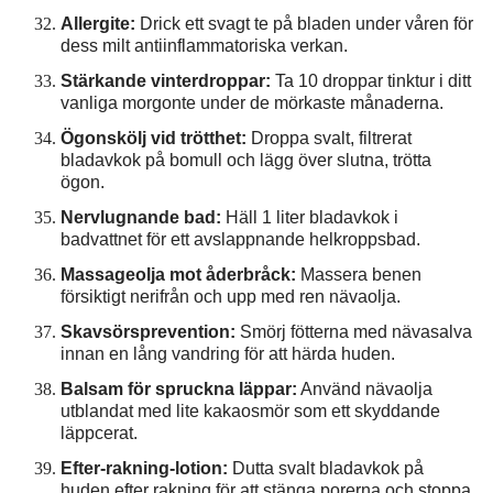
Allergite:
Drick ett svagt te på bladen under våren för
dess milt antiinflammatoriska verkan.
Stärkande vinterdroppar:
Ta 10 droppar tinktur i ditt
vanliga morgonte under de mörkaste månaderna.
Ögonskölj vid trötthet:
Droppa svalt, filtrerat
bladavkok på bomull och lägg över slutna, trötta
ögon.
Nervlugnande bad:
Häll 1 liter bladavkok i
badvattnet för ett avslappnande helkroppsbad.
Massageolja mot åderbråck:
Massera benen
försiktigt nerifrån och upp med ren nävaolja.
Skavsörsprevention:
Smörj fötterna med nävasalva
innan en lång vandring för att härda huden.
Balsam för spruckna läppar:
Använd nävaolja
utblandat med lite kakaosmör som ett skyddande
läppcerat.
Efter-rakning-lotion:
Dutta svalt bladavkok på
huden efter rakning för att stänga porerna och stoppa