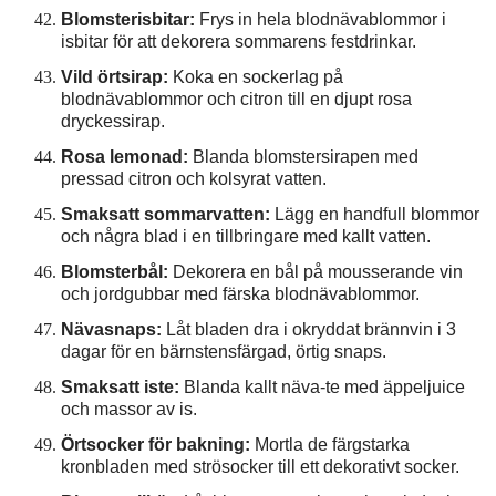
Blomsterisbitar:
Frys in hela blodnävablommor i
isbitar för att dekorera sommarens festdrinkar.
Vild örtsirap:
Koka en sockerlag på
blodnävablommor och citron till en djupt rosa
dryckessirap.
Rosa lemonad:
Blanda blomstersirapen med
pressad citron och kolsyrat vatten.
Smaksatt sommarvatten:
Lägg en handfull blommor
och några blad i en tillbringare med kallt vatten.
Blomsterbål:
Dekorera en bål på mousserande vin
och jordgubbar med färska blodnävablommor.
Nävasnaps:
Låt bladen dra i okryddat brännvin i 3
dagar för en bärnstensfärgad, örtig snaps.
Smaksatt iste:
Blanda kallt näva-te med äppeljuice
och massor av is.
Örtsocker för bakning:
Mortla de färgstarka
kronbladen med strösocker till ett dekorativt socker.