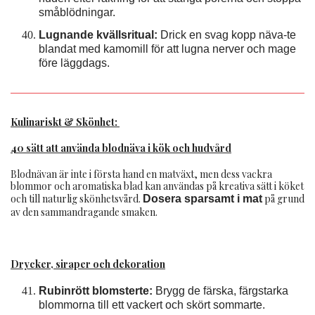
småblödningar.
Lugnande kvällsritual:
Drick en svag kopp näva-te
blandat med kamomill för att lugna nerver och mage
före läggdags.
Kulinariskt & Skönhet:
40 sätt att använda blodnäva i kök och hudvård
Blodnävan är inte i första hand en matväxt, men dess vackra
blommor och aromatiska blad kan användas på kreativa sätt i köket
och till naturlig skönhetsvård.
på grund
Dosera sparsamt i mat
av den sammandragande smaken.
Drycker, siraper och dekoration
Rubinrött blomsterte:
Brygg de färska, färgstarka
blommorna till ett vackert och skört sommarte.