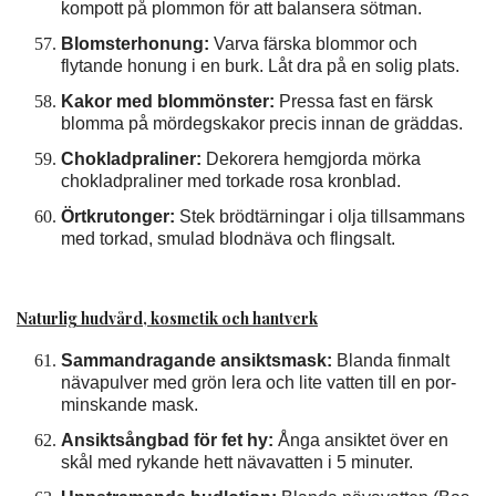
kompott på plommon för att balansera sötman.
Blomsterhonung:
Varva färska blommor och
flytande honung i en burk. Låt dra på en solig plats.
Kakor med blommönster:
Pressa fast en färsk
blomma på mördegskakor precis innan de gräddas.
Chokladpraliner:
Dekorera hemgjorda mörka
chokladpraliner med torkade rosa kronblad.
Örtkrutonger:
Stek brödtärningar i olja tillsammans
med torkad, smulad blodnäva och flingsalt.
Naturlig hudvård, kosmetik och hantverk
Sammandragande ansiktsmask:
Blanda finmalt
nävapulver med grön lera och lite vatten till en por-
minskande mask.
Ansiktsångbad för fet hy:
Ånga ansiktet över en
skål med rykande hett nävavatten i 5 minuter.