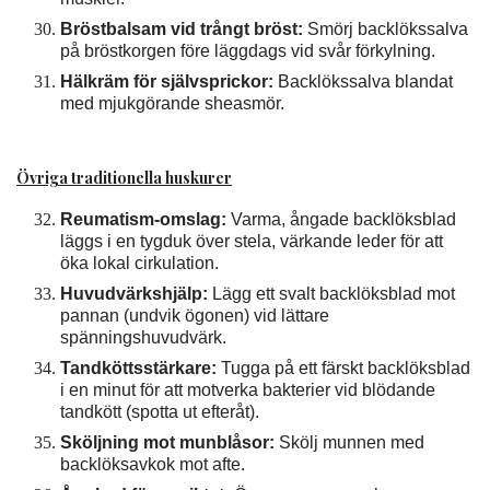
Bröstbalsam vid trångt bröst:
Smörj backlökssalva
på bröstkorgen före läggdags vid svår förkylning.
Hälkräm för självsprickor:
Backlökssalva blandat
med mjukgörande sheasmör.
Övriga traditionella huskurer
Reumatism-omslag:
Varma, ångade backlöksblad
läggs i en tygduk över stela, värkande leder för att
öka lokal cirkulation.
Huvudvärkshjälp:
Lägg ett svalt backlöksblad mot
pannan (undvik ögonen) vid lättare
spänningshuvudvärk.
Tandköttsstärkare:
Tugga på ett färskt backlöksblad
i en minut för att motverka bakterier vid blödande
tandkött (spotta ut efteråt).
Sköljning mot munblåsor:
Skölj munnen med
backlöksavkok mot afte.