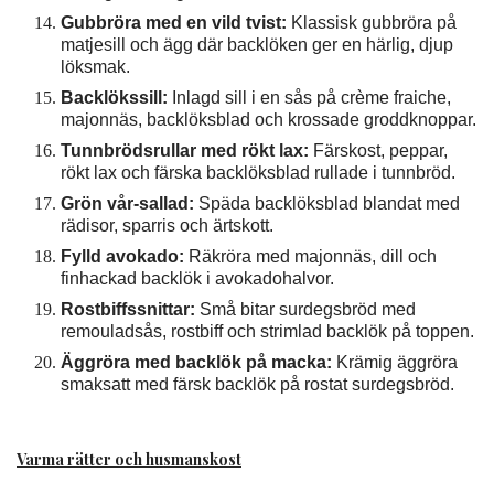
Gubbröra med en vild tvist:
Klassisk gubbröra på
matjesill och ägg där backlöken ger en härlig, djup
löksmak.
Backlökssill:
Inlagd sill i en sås på crème fraiche,
majonnäs, backlöksblad och krossade groddknoppar.
Tunnbrödsrullar med rökt lax:
Färskost, peppar,
rökt lax och färska backlöksblad rullade i tunnbröd.
Grön vår-sallad:
Späda backlöksblad blandat med
rädisor, sparris och ärtskott.
Fylld avokado:
Räkröra med majonnäs, dill och
finhackad backlök i avokadohalvor.
Rostbiffssnittar:
Små bitar surdegsbröd med
remouladsås, rostbiff och strimlad backlök på toppen.
Äggröra med backlök på macka:
Krämig äggröra
smaksatt med färsk backlök på rostat surdegsbröd.
Varma rätter och husmanskost