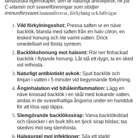
fantastiska egenskaper; den är naturligt antiseptisk, rik på
C-vitamin och svavelföreningar som stödjer
Immunförsvar, förkylning och luftvägar
immunförsvaret.
Vild förkylningsshot:
Pressa saften ur en näve
backlök, blanda med saften från en halv citron, en
tesked honung och lite varmt vatten. Drick
omedelbart vid första symtom.
Backlökshonung mot halsont:
Rör ner finhackad
backlök i flytande honung. Låt stå ett dygn, ta en sked
vid rethosta.
Naturligt antibiotiskt avkok:
Sjud backlök och
timjan i vatten i 5 minuter vid begynnande förkylning.
Ånginhalation vid bihåleinflammation:
Lägg en
näve krossad backlök i en skål med kokande vatten,
andas in de svavelhaltiga ångorna under en handduk
för att lösa upp täppa.
Slemgörande backlökssirap:
Varva backlöksblad
och råsocker i en burk tills en tjock sirap bildas; tas
skedvis mot seg slemhosta.
Halsgurgel mot infektioner:
Sila ett starkt