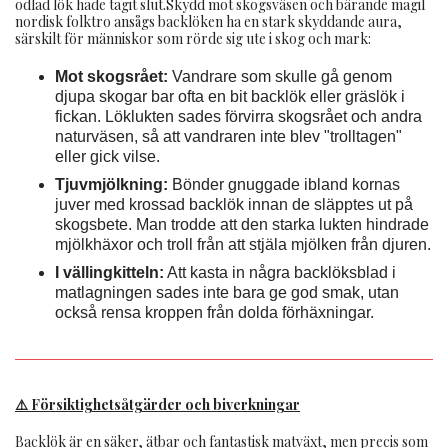
odlad lök hade tagit slut.Skydd mot skogsväsen och bärande magiI
nordisk folktro ansågs backlöken ha en stark skyddande aura,
särskilt för människor som rörde sig ute i skog och mark:
Mot skogsrået:
Vandrare som skulle gå genom
djupa skogar bar ofta en bit backlök eller gräslök i
fickan. Löklukten sades förvirra skogsrået och andra
naturväsen, så att vandraren inte blev "trolltagen"
eller gick vilse.
Tjuvmjölkning:
Bönder gnuggade ibland kornas
juver med krossad backlök innan de släpptes ut på
skogsbete. Man trodde att den starka lukten hindrade
mjölkhäxor och troll från att stjäla mjölken från djuren.
I vällingkitteln:
Att kasta in några backlöksblad i
matlagningen sades inte bara ge god smak, utan
också rensa kroppen från dolda förhäxningar.
⚠️ Försiktighetsåtgärder och biverkningar
Backlök är en säker, ätbar och fantastisk matväxt, men precis som