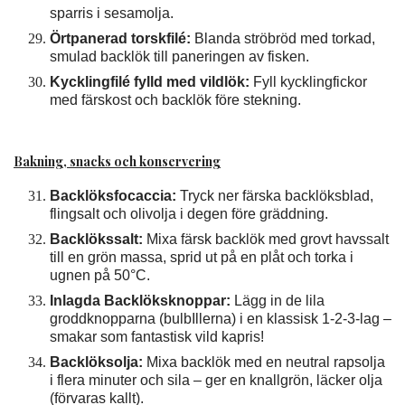
sparris i sesamolja.
Örtpanerad torskfilé:
Blanda ströbröd med torkad,
smulad backlök till paneringen av fisken.
Kycklingfilé fylld med vildlök:
Fyll kycklingfickor
med färskost och backlök före stekning.
Bakning, snacks och konservering
Backlöksfocaccia:
Tryck ner färska backlöksblad,
flingsalt och olivolja i degen före gräddning.
Backlökssalt:
Mixa färsk backlök med grovt havssalt
till en grön massa, sprid ut på en plåt och torka i
ugnen på 50°C.
Inlagda Backlöksknoppar:
Lägg in de lila
groddknopparna (bulbIllerna) i en klassisk 1-2-3-lag –
smakar som fantastisk vild kapris!
Backlöksolja:
Mixa backlök med en neutral rapsolja
i flera minuter och sila – ger en knallgrön, läcker olja
(förvaras kallt).