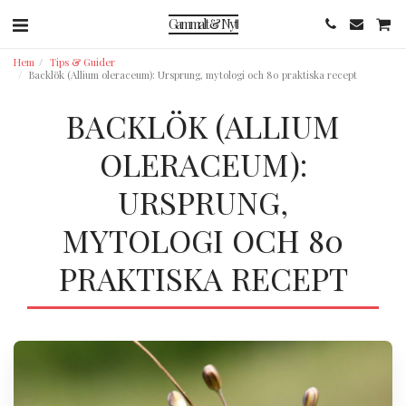
Gammalt & Nytt
Hem
Tips & Guider
Backlök (Allium oleraceum): Ursprung, mytologi och 80 praktiska recept
BACKLÖK (ALLIUM
OLERACEUM):
URSPRUNG,
MYTOLOGI OCH 80
PRAKTISKA RECEPT