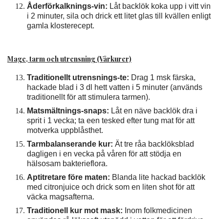
Åderförkalknings-vin:
Låt backlök koka upp i vitt vin
i 2 minuter, sila och drick ett litet glas till kvällen enligt
gamla klosterecept.
Mage, tarm och utrensning (Vårkurer)
Traditionellt utrensnings-te:
Drag 1 msk färska,
hackade blad i 3 dl hett vatten i 5 minuter (används
traditionellt för att stimulera tarmen).
Matsmältnings-snaps:
Låt en näve backlök dra i
sprit i 1 vecka; ta een tesked efter tung mat för att
motverka uppblåsthet.
Tarmbalanserande kur:
Ät tre råa backlöksblad
dagligen i en vecka på våren för att stödja en
hälsosam bakterieflora.
Aptitretare före maten:
Blanda lite hackad backlök
med citronjuice och drick som en liten shot för att
väcka magsafterna.
Traditionell kur mot mask:
Inom folkmedicinen