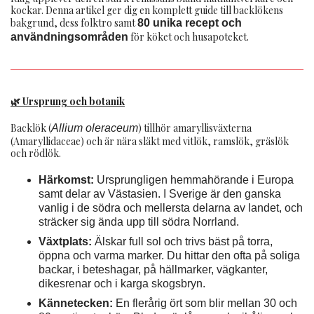
kockar. Denna artikel ger dig en komplett guide till backlökens
bakgrund, dess folktro samt
80 unika recept och
för köket och husapoteket.
användningsområden
🌿 Ursprung och botanik
Backlök (
) tillhör amaryllisväxterna
Allium oleraceum
(Amaryllidaceae) och är nära släkt med vitlök, ramslök, gräslök
och rödlök.
Härkomst:
Ursprungligen hemmahörande i Europa
samt delar av Västasien. I Sverige är den ganska
vanlig i de södra och mellersta delarna av landet, och
sträcker sig ända upp till södra Norrland.
Växtplats:
Älskar full sol och trivs bäst på torra,
öppna och varma marker. Du hittar den ofta på soliga
backar, i beteshagar, på hällmarker, vägkanter,
dikesrenar och i karga skogsbryn.
Kännetecken:
En flerårig ört som blir mellan 30 och