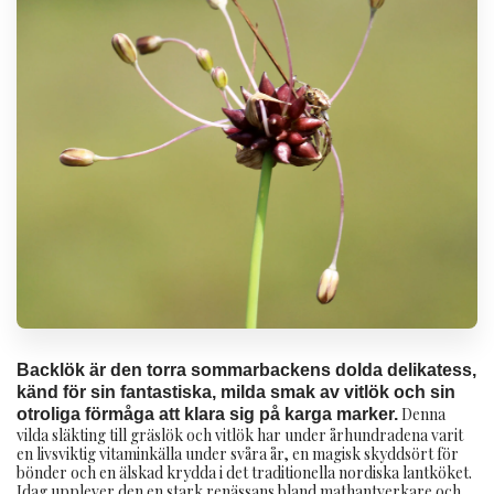
Backlök är den torra sommarbackens dolda delikatess,
känd för sin fantastiska, milda smak av vitlök och sin
Denna
otroliga förmåga att klara sig på karga marker.
vilda släkting till gräslök och vitlök har under århundradena varit
en livsviktig vitaminkälla under svåra år, en magisk skyddsört för
bönder och en älskad krydda i det traditionella nordiska lantköket.
Idag upplever den en stark renässans bland mathantverkare och