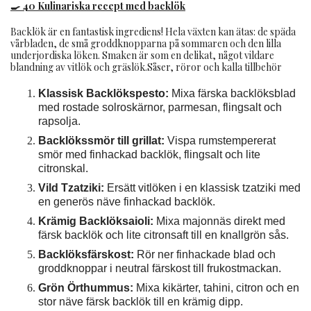
🍳 40 Kulinariska recept med backlök
Backlök är en fantastisk ingrediens! Hela växten kan ätas: de späda
vårbladen, de små groddknopparna på sommaren och den lilla
underjordiska löken. Smaken är som en delikat, något vildare
blandning av vitlök och gräslök.Såser, röror och kalla tillbehör
Klassisk Backlökspesto:
Mixa färska backlöksblad
med rostade solroskärnor, parmesan, flingsalt och
rapsolja.
Backlökssmör till grillat:
Vispa rumstempererat
smör med finhackad backlök, flingsalt och lite
citronskal.
Vild Tzatziki:
Ersätt vitlöken i en klassisk tzatziki med
en generös näve finhackad backlök.
Krämig Backlöksaioli:
Mixa majonnäs direkt med
färsk backlök och lite citronsaft till en knallgrön sås.
Backlöksfärskost:
Rör ner finhackade blad och
groddknoppar i neutral färskost till frukostmackan.
Grön Örthummus:
Mixa kikärter, tahini, citron och en
stor näve färsk backlök till en krämig dipp.