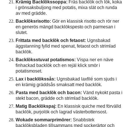
Krämig Backlökssoppa:
Fräs backlök och lök, koka
i grönsaksbuljong med potatis, mixa slät och runda
av med grädde.
Backlöksrisotto:
Gör en klassisk risotto och rör ner
en generös mängd backlökspesto och parmesan i
slutet.
Frittata med backlök och fetaost:
Ugnsbakad
äggstanning fylld med spenat, fetaost och strimlad
backlök.
Backlöksstuvat potatismos:
Vispa ner en näve
finhackad backlök och en rejäl klick smör i
potatismoset.
Lax i backlökssås:
Ugnsbakad laxfilé som sjuds i
en krämig gräddsås smaksatt med backlök.
Pasta med backlök och bacon:
Vänd nykokt pasta i
stekt bacon, grädde och strimlad backlök.
Matig Backlökspaj:
En klassisk quiche med förvälld
backlök, purjolök och lagrad västerbottensost.
Wokade sommarprimörer:
Snabbstek
backlöksbladen tillsammans med sockerärtor och