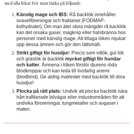
med alla lökar bör man tänka på följande:
Känslig mage och IBS:
Rå backlök innehåller
svavelföreningar och fruktaner (FODMAP-
kolhydrater). Om man äter stora mängder rå backlök
kan det orsaka gaser, magknip eller halsbränna hos
personer med känslig mage. Att tillaga löken mjukar
upp dessa ämnen och gör den lättsmält.
Strikt giftigt för husdjur:
Precis som vitlök, gul lök
och gräslök är backlök
mycket giftigt för hundar
och katter
. Ämnena i löken förstör djurens röda
blodkroppar och kan leda till livsfarlig anemi
(blodbrist). Ge aldrig matrester med backlök till dina
husdjur!
Plocka på rätt plats:
Undvik att plocka backlök nära
hårt trafikerade bilvägar eller industrområden för att
undvika föroreningar, tungmetaller och avgaser i
maten.