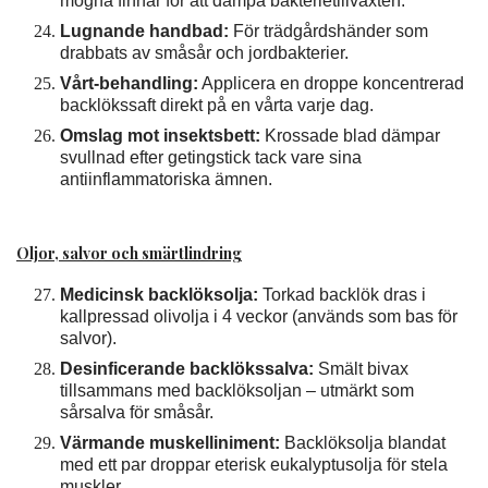
mogna finnar för att dämpa bakterietillväxten.
Lugnande handbad:
För trädgårdshänder som
drabbats av småsår och jordbakterier.
Vårt-behandling:
Applicera en droppe koncentrerad
backlökssaft direkt på en vårta varje dag.
Omslag mot insektsbett:
Krossade blad dämpar
svullnad efter getingstick tack vare sina
antiinflammatoriska ämnen.
Oljor, salvor och smärtlindring
Medicinsk backlöksolja:
Torkad backlök dras i
kallpressad olivolja i 4 veckor (används som bas för
salvor).
Desinficerande backlökssalva:
Smält bivax
tillsammans med backlöksoljan – utmärkt som
sårsalva för småsår.
Värmande muskelliniment:
Backlöksolja blandat
med ett par droppar eterisk eukalyptusolja för stela
muskler.