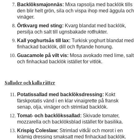
Backlöksmajonnäs:
Mixa rapsolja med backlök tills
den blir helt grön, sila och vispa ihop med äggula och
vinäger.
Örtkvarg med sting:
Kvarg blandat med backlök,
persilja och salt till ugnsbakade rotfrukter.
Kall yoghurtsås till lax:
Turkisk yoghurt blandat med
finhackad backlök, dill och flytande honung.
Guacamole på vilt vis:
Mosa avokado med lime, salt
och finhackad backlök istället for vitlök.
Sallader och kalla rätter
Potatissallad med backlöksdressing:
Kokt
färskpotatis vänd i en klar vinaigrette på fransk
senap, olja, vinäger och strimlad backlök.
Tomat- och backlökssallad:
Skivade tomater,
mozzarella och backlöksblad istället för basilika.
Krispig Coleslaw:
Strimlad vitkål och morot i en
krämig dressing smaksatt med finhackad backlök.