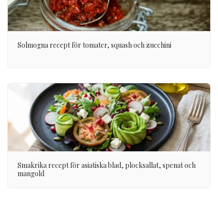
Solmogna recept för tomater, squash och zucchini
Smakrika recept för asiatiska blad, plocksallat, spenat och
mangold