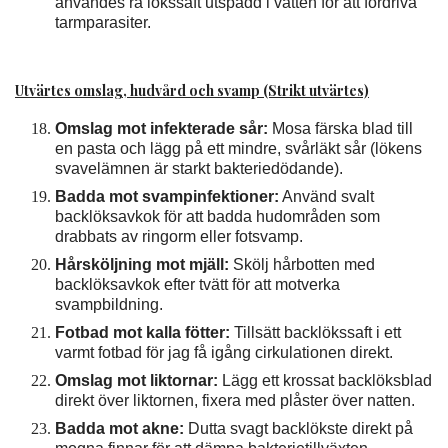
användes rå lökssaft utspädd i vatten för att fördriva
tarmparasiter.
Utvärtes omslag, hudvård och svamp (Strikt utvärtes)
Omslag mot infekterade sår:
Mosa färska blad till
en pasta och lägg på ett mindre, svårläkt sår (lökens
svavelämnen är starkt bakteriedödande).
Badda mot svampinfektioner:
Använd svalt
backlöksavkok för att badda hudområden som
drabbats av ringorm eller fotsvamp.
Hårsköljning mot mjäll:
Skölj hårbotten med
backlöksavkok efter tvätt för att motverka
svampbildning.
Fotbad mot kalla fötter:
Tillsätt backlökssaft i ett
varmt fotbad för jag få igång cirkulationen direkt.
Omslag mot liktornar:
Lägg ett krossat backlöksblad
direkt över liktornen, fixera med plåster över natten.
Badda mot akne:
Dutta svagt backlökste direkt på