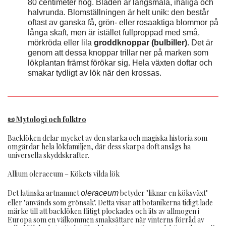
80 centimeter hög. Bladen är långsmala, ihåliga och
halvrunda. Blomställningen är helt unik: den består
oftast av ganska få, grön- eller rosaaktiga blommor på
långa skaft, men är istället fullproppad med små,
mörkröda eller lila
groddknoppar (bulbiller)
. Det är
genom att dessa knoppar trillar ner på marken som
lökplantan främst förökar sig. Hela växten doftar och
smakar tydligt av lök när den krossas.
📜 Mytologi och folktro
Backlöken delar mycket av den starka och magiska historia som
omgärdar hela lökfamiljen, där dess skarpa doft ansågs ha
universella skyddskrafter.
Allium oleraceum – Kökets vilda lök
Det latinska artnamnet
betyder "liknar en köksväxt"
oleraceum
eller "används som grönsak". Detta visar att botanikerna tidigt lade
märke till att backlöken flitigt plockades och åts av allmogen i
Europa som en välkommen smaksättare när vinterns förråd av