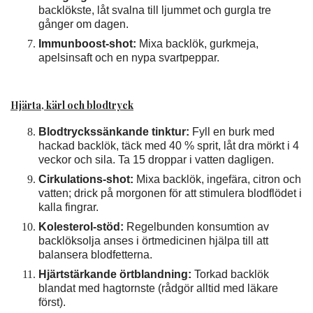
backlökste, låt svalna till ljummet och gurgla tre
gånger om dagen.
Immunboost-shot:
Mixa backlök, gurkmeja,
apelsinsaft och en nypa svartpeppar.
Hjärta, kärl och blodtryck
Blodtryckssänkande tinktur:
Fyll en burk med
hackad backlök, täck med 40 % sprit, låt dra mörkt i 4
veckor och sila. Ta 15 droppar i vatten dagligen.
Cirkulations-shot:
Mixa backlök, ingefära, citron och
vatten; drick på morgonen för att stimulera blodflödet i
kalla fingrar.
Kolesterol-stöd:
Regelbunden konsumtion av
backlöksolja anses i örtmedicinen hjälpa till att
balansera blodfetterna.
Hjärtstärkande örtblandning:
Torkad backlök
blandat med hagtornste (rådgör alltid med läkare
först).