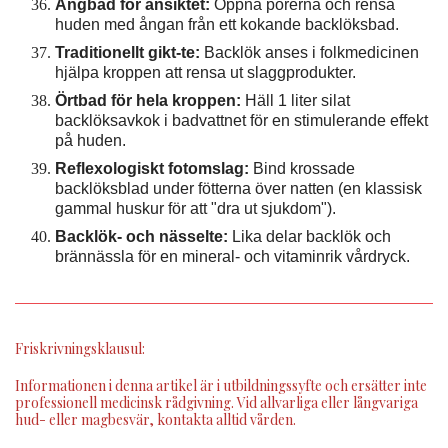
Ångbad för ansiktet:
Öppna porerna och rensa
huden med ångan från ett kokande backlöksbad.
Traditionellt gikt-te:
Backlök anses i folkmedicinen
hjälpa kroppen att rensa ut slaggprodukter.
Örtbad för hela kroppen:
Häll 1 liter silat
backlöksavkok i badvattnet för en stimulerande effekt
på huden.
Reflexologiskt fotomslag:
Bind krossade
backlöksblad under fötterna över natten (en klassisk
gammal huskur för att "dra ut sjukdom").
Backlök- och nässelte:
Lika delar backlök och
brännässla för en mineral- och vitaminrik vårdryck.
Friskrivningsklausul:
Informationen i denna artikel är i utbildningssyfte och ersätter inte
professionell medicinsk rådgivning. Vid allvarliga eller långvariga
hud- eller magbesvär, kontakta alltid vården.