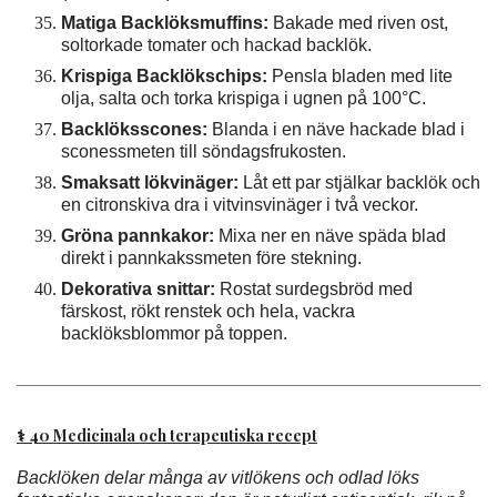
Matiga Backlöksmuffins:
Bakade med riven ost,
soltorkade tomater och hackad backlök.
Krispiga Backlökschips:
Pensla bladen med lite
olja, salta och torka krispiga i ugnen på 100°C.
Backlöksscones:
Blanda i en näve hackade blad i
sconessmeten till söndagsfrukosten.
Smaksatt lökvinäger:
Låt ett par stjälkar backlök och
en citronskiva dra i vitvinsvinäger i två veckor.
Gröna pannkakor:
Mixa ner en näve späda blad
direkt i pannkakssmeten före stekning.
Dekorativa snittar:
Rostat surdegsbröd med
färskost, rökt renstek och hela, vackra
backlöksblommor på toppen.
⚕️ 40 Medicinala och terapeutiska recept
Backlöken delar många av vitlökens och odlad löks