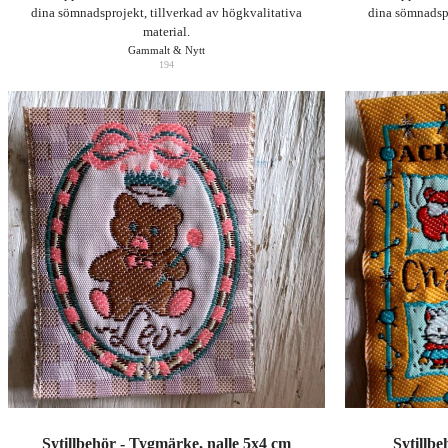
dina sömnadsprojekt, tillverkad av högkvalitativa
dina sömnadspr
material.
Gammalt & Nytt
194
Sytillbehör - Tygmärke, nalle 5x4 cm
Sytillb