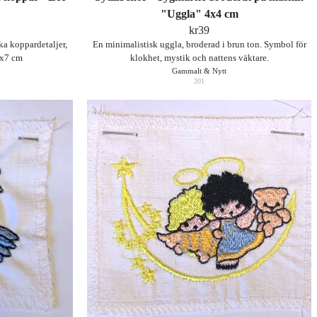
"Uggla" 4x4 cm
kr
39
ka koppardetaljer,
En minimalistisk uggla, broderad i brun ton. Symbol för
 5x7 cm
klokhet, mystik och nattens väktare.
Gammalt & Nytt
201