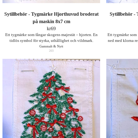
Sytillbehör - Tygmärke Hjorthuvud broderat
Sytillbehör 
på maskin 8x7 cm
kr
69
Ett tygmärke som fångar skogens majestät – hjorten. En
Ett tygmärke som 
tidlös symbol för styrka, uthållighet och vildmark.
ned med klorna re
Gammalt & Nytt
203