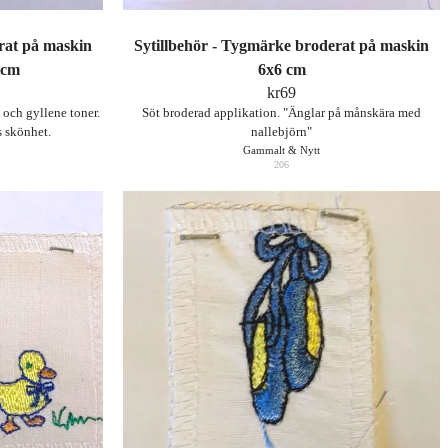
rat på maskin
Sytillbehör - Tygmärke broderat på maskin
 cm
6x6 cm
kr
69
 och gyllene toner.
Söt broderad applikation. "Änglar på månskära med
s skönhet.
nallebjörn"
Gammalt & Nytt
206