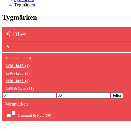
Tygmärken
Tygmärken
Filter
Pris
Under
kr
35
(10)
kr
36
-
kr
45
(4)
kr
46
-
kr
55
(3)
kr
56
-
kr
65
(8)
kr
66
& Ovan
(11)
Filter
Varumärken
Gammalt & Nytt
(36)