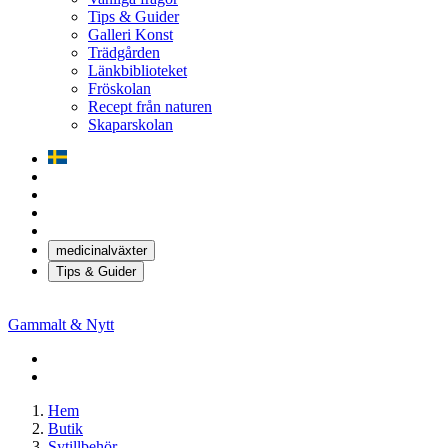
Tips & Guider
Galleri Konst
Trädgården
Länkbiblioteket
Fröskolan
Recept från naturen
Skaparskolan
medicinalväxter
Tips & Guider
Gammalt & Nytt
Hem
Butik
Sytillbehör