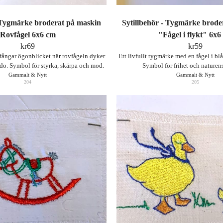
- Tygmärke broderat på maskin
Sytillbehör - Tygmärke brode
Rovfågel 6x6 cm
"Fågel i flykt" 6x6
kr
69
kr
59
fångar ögonblicket när rovfågeln dyker
Ett livfullt tygmärke med en fågel i blå
do. Symbol för styrka, skärpa och mod.
Symbol för frihet och naturen
Gammalt & Nytt
Gammalt & Nytt
204
205