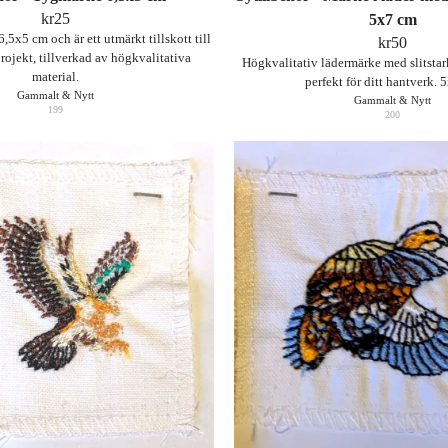
kr
25
5x7 cm
,5x5 cm och är ett utmärkt tillskott till
kr
50
ojekt, tillverkad av högkvalitativa
Högkvalitativ lädermärke med slitstar
material.
perfekt för ditt hantverk.
Gammalt & Nytt
Gammalt & Nytt
199
200