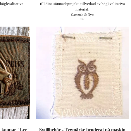
 högkvalitativa
till dina sömnadsprojekt, tillverkad av högkvalitativa
material.
Gammalt & Nytt
197
ed koppar "Lee"
Sytillbehör - Tygmärke broderat på maskin