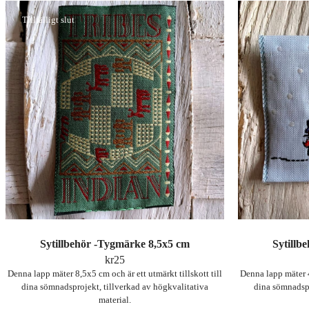
Tillfälligt slut
Sytillbehör -Tygmärke 8,5x5 cm
Sytillb
kr
25
Denna lapp mäter 8,5x5 cm och är ett utmärkt tillskott till
Denna lapp mäter 4
dina sömnadsprojekt, tillverkad av högkvalitativa
dina sömnadspr
material.