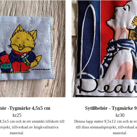
ehör -Tygmärke 4,5x5 cm
Sytillbehör - Tygmärke 
kr
25
kr
30
,5x5 cm och är ett utmärkt tillskott till
Denna lapp mäter 9,5x12 cm och är ett
ojekt, tillverkad av högkvalitativa
till dina sömnadsprojekt, tillverkad 
material.
material.