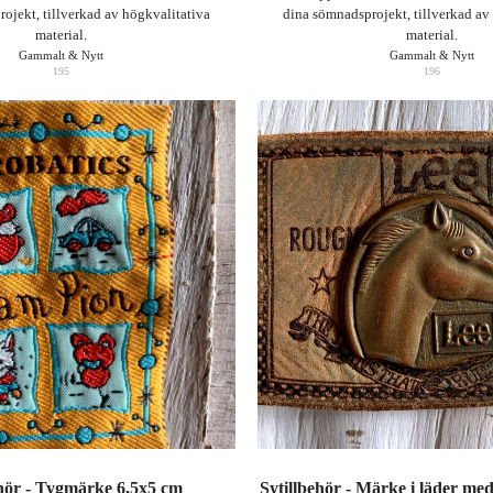
ojekt, tillverkad av högkvalitativa
dina sömnadsprojekt, tillverkad av
material.
material.
Gammalt & Nytt
Gammalt & Nytt
195
196
ehör - Tygmärke 6,5x5 cm
Sytillbehör - Märke i läder m