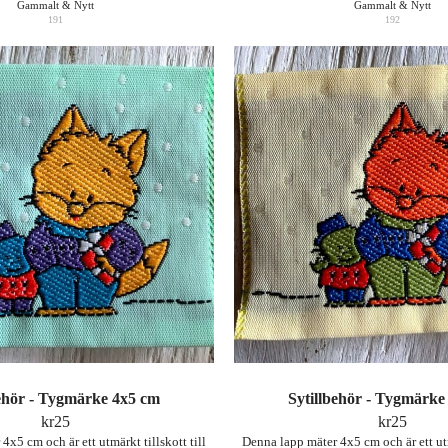
Gammalt & Nytt
Gammalt & Nytt
191
192
behör - Tygmärke 4x5 cm
Sytillbehör - Tygmärke
kr
25
kr
25
4x5 cm och är ett utmärkt tillskott till
Denna lapp mäter 4x5 cm och är ett utmä