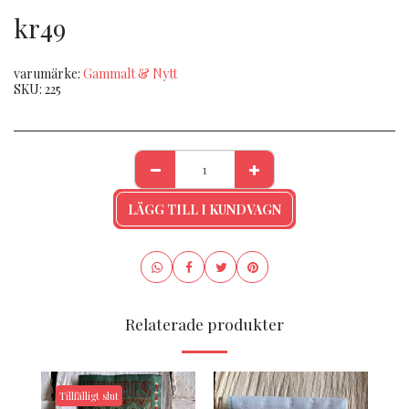
kr
49
varumärke:
Gammalt & Nytt
SKU:
225
LÄGG TILL I KUNDVAGN
Relaterade produkter
Tillfälligt slut