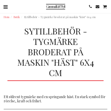
Gammalt & Nytt
Hem
Butik
Sytillbehör - Tygmärke broderat på maskin "häst" 6x4 cm
SYTILLBEHÖR -
TYGMÄRKE
BRODERAT PÅ
MASKIN "HÄST" 6X4
CM
Ett stilrent tygmärke med en springande häst. En stark symbol för
rörelse, kraft och frihet.