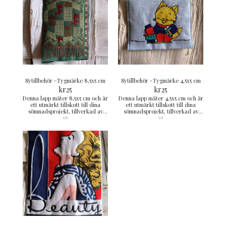
Sytillbehör -Tygmärke 8,5x5 cm
Sytillbehör -Tygmärke 4,5x5 cm
kr
25
kr
25
Denna lapp mäter 8,5x5 cm och är
Denna lapp mäter 4,5x5 cm och är
ett utmärkt tillskott till dina
ett utmärkt tillskott till dina
sömnadsprojekt, tillverkad av
sömnadsprojekt, tillverkad av
högkvalitativa material.
högkvalitativa material.
190
191