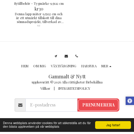
Sytillbehör - Tygmärke 9,5x12 cm
kr
30
Denna lapp mäter 9,5x12 cm och
är ett utmärkt tillskott till dina
sömnadsprojekt, tillverkad av
högkvalitativa material.
192
HEM
OM MIG
VÄXTFÄRGNING
HARSYRA
MER
Gammalt & Nytt
upphovsrätt © 2026 Alla rättigheter förbehållna
Villkor
|
INTEGRITETSPOLICY
PRENUMERERA
Denna webbplats använder cookies för att säkerställa att du får
Jag fattar!
den bästa upplevelsen på vår webbplats