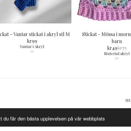
ckat - Vantar stickat i akryl stl M
Stickat - Mössa i mor
kr
99
barn
Vantar i Akryl
kr
49
kr
75
142
Material akryl
140
H
tt du får den bästa upplevelsen på vår webbplats