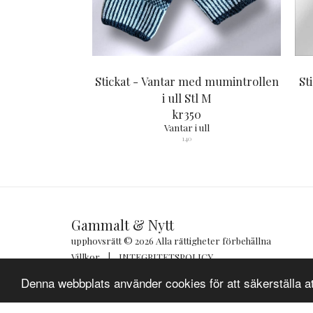
Stickat - Vantar med mumintrollen
Sti
i ull Stl M
kr
350
Vantar i ull
140
Gammalt & Nytt
upphovsrätt © 2026 Alla rättigheter förbehållna
Villkor
|
INTEGRITETSPOLICY
Denna webbplats använder cookies för att säkerställa a