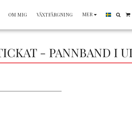
MER
OM MIG
VÄXTFÄRGNING
TICKAT - PANNBAND I U