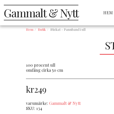
Gammalt & Nytt
HEM
Hem
Butik
Stickat - Pannband i ull
S
100 procent ull
omfång cirka 50 cm
kr
249
varumärke:
Gammalt & Nytt
SKU:
134