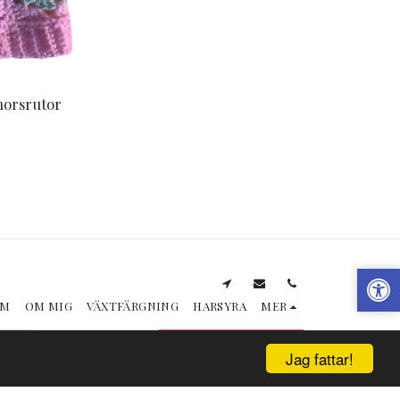
morsrutor
EM
OM MIG
VÄXTFÄRGNING
HARSYRA
MER
PRENUMERERA
Jag fattar!