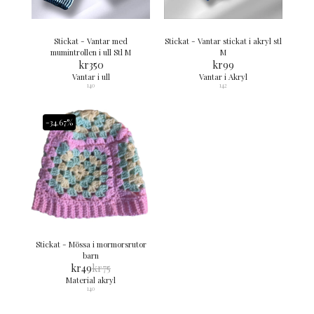
Stickat - Vantar med
Stickat - Vantar stickat i akryl stl
mumintrollen i ull Stl M
M
kr
350
kr
99
Vantar i ull
Vantar i Akryl
140
142
-34.67%
Stickat - Mössa i mormorsrutor
barn
kr
49
kr
75
Material akryl
140