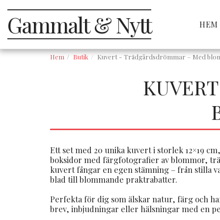
Gammalt & Nytt
HEM
Hem
Butik
Kuvert - Trädgårdsdrömmar – Med blom
KUVERT
Ett set med 20 unika kuvert i storlek 12×19 c
boksidor med färgfotografier av blommor, trä
kuvert fångar en egen stämning – från stilla v
blad till blommande praktrabatter.
Perfekta för dig som älskar natur, färg och ha
brev, inbjudningar eller hälsningar med en pe