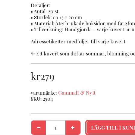
Detaljer:
• Antal: 20 st
• Storlek: ca 13 × 20 cm
• Material: Återbrukade boksidor med färgfot
• Tillverkning: Handgjorda – varje kuvert är u
Adressetiketter medföljer till varje kuvert.
✨ Ett kuvert som doftar sommar, blomning och
kr
279
varumärke:
Gammalt & Nytt
SKU:
2504
LÄGG TILL I KU