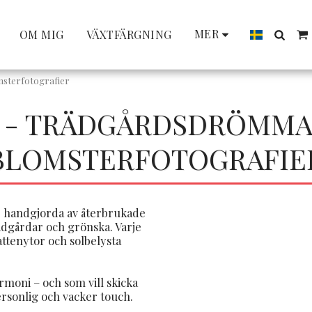
MER
OM MIG
VÄXTFÄRGNING
sterfotografier
 - TRÄDGÅRDSDRÖMMA
BLOMSTERFOTOGRAFIE
m, handgjorda av återbrukade
dgårdar och grönska. Varje
attenytor och solbelysta
rmoni – och som vill skicka
rsonlig och vacker touch.