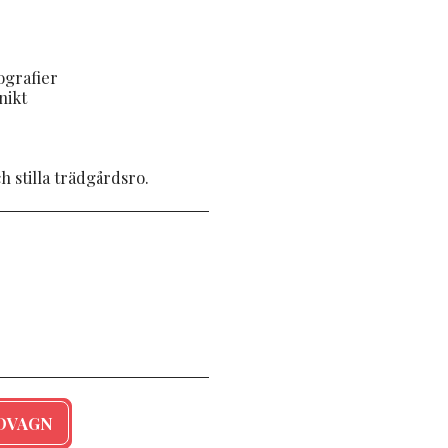
ografier
nikt
 stilla trädgårdsro.
NDVAGN