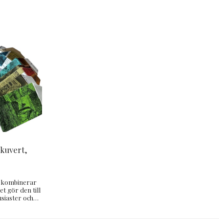
ökuvert,
n kombinerar
et gör den till
usiaster och
nter.