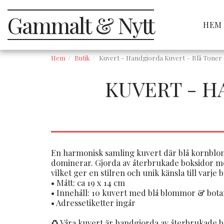
Gammalt & Nytt
HEM
Hem
Butik
Kuvert - Handgjorda Kuvert – Blå Toner
KUVERT - H
En harmonisk samling kuvert där blå kornblom
dominerar. Gjorda av återbrukade boksidor med
vilket ger en stilren och unik känsla till varje b
• Mått: ca 19 x 14 cm
• Innehåll: 10 kuvert med blå blommor & bota
• Adressetiketter ingår
♻️ Våra kuvert är handgjorda av återbrukade bo