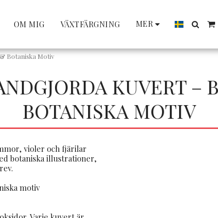
MER
OM MIG
VÄXTFÄRGNING
 & Botaniska Motiv
ANDGJORDA KUVERT – 
BOTANISKA MOTIV
mor, violer och fjärilar
 botaniska illustrationer,
rev.
niska motiv
ksidor. Varje kuvert är