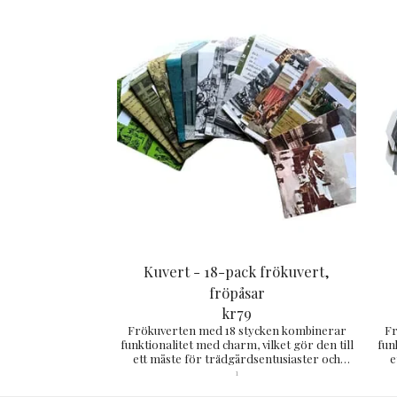
Kuvert - 18-pack frökuvert,
fröpåsar
kr
79
Frökuverten med 18 stycken kombinerar
Fr
funktionalitet med charm, vilket gör den till
fun
ett måste för trädgårdsentusiaster och
e
omtänksamma presenter. cirka 12x8 cm
o
1