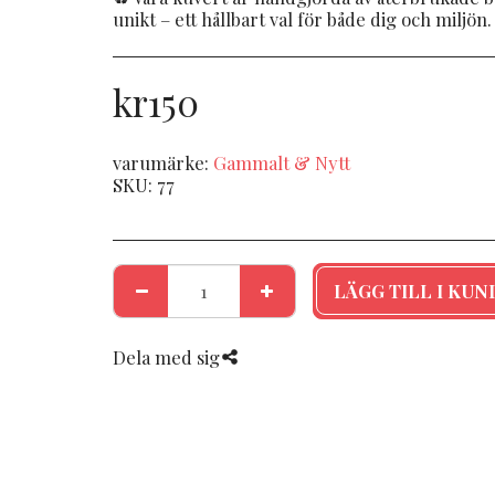
unikt – ett hållbart val för både dig och miljön.
kr
150
varumärke:
Gammalt & Nytt
SKU:
77
LÄGG TILL I KU
Dela med sig