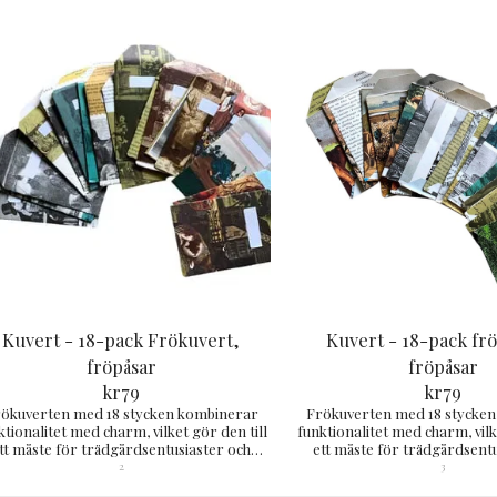
Kuvert - 18-pack Frökuvert,
Kuvert - 18-pack fr
fröpåsar
fröpåsar
kr
79
kr
79
ökuverten med 18 stycken kombinerar
Frökuverten med 18 stycke
ktionalitet med charm, vilket gör den till
funktionalitet med charm, vilk
tt måste för trädgårdsentusiaster och
ett måste för trädgårdsent
mtänksamma presenter. cirka 12x8 cm
omtänksamma prese
2
3