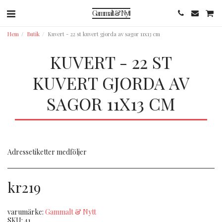
Gammalt & Nytt
Hem
Butik
Kuvert - 22 st kuvert gjorda av sagor 11x13 cm
KUVERT - 22 ST
KUVERT GJORDA AV
SAGOR 11X13 CM
Adressetiketter medföljer
kr
219
varumärke:
Gammalt & Nytt
SKU:
41