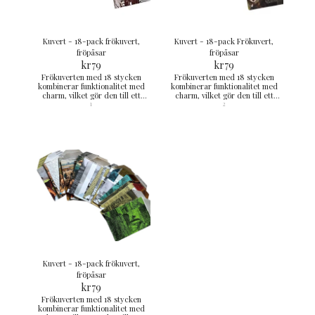
Kuvert - 18-pack frökuvert,
Kuvert - 18-pack Frökuvert,
fröpåsar
fröpåsar
kr
79
kr
79
Frökuverten med 18 stycken
Frökuverten med 18 stycken
kombinerar funktionalitet med
kombinerar funktionalitet med
charm, vilket gör den till ett
charm, vilket gör den till ett
måste för trädgårdsentusiaster
måste för trädgårdsentusiaster
1
2
och omtänksamma presenter.
och omtänksamma presenter.
cirka 12x8 cm
cirka 12x8 cm
Kuvert - 18-pack frökuvert,
fröpåsar
kr
79
Frökuverten med 18 stycken
kombinerar funktionalitet med