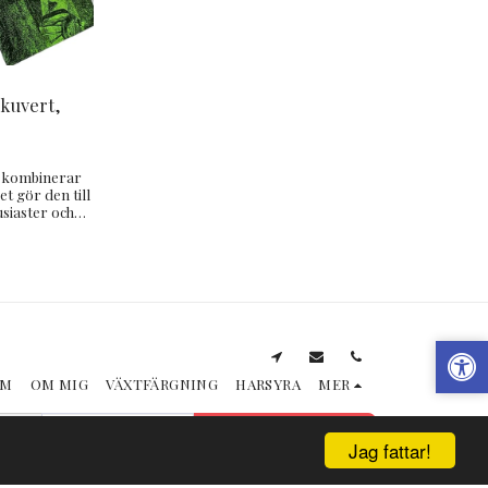
ökuvert,
n kombinerar
et gör den till
usiaster och
nter.
EM
OM MIG
VÄXTFÄRGNING
HARSYRA
MER
PRENUMERERA
Jag fattar!