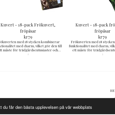
Kuvert - 18-pack Frökuvert,
Kuvert - 18-pack fr
fröpåsar
fröpåsar
kr
79
kr
79
ökuverten med 18 stycken kombinerar
Frökuverten med 18 stycke
ktionalitet med charm, vilket gör den till
funktionalitet med charm, vilk
tt måste för trädgårdsentusiaster och
ett måste för trädgårdsent
mtänksamma presenter. cirka 12x8 cm
omtänksamma prese
2
3
H
tt du får den bästa upplevelsen på vår webbplats