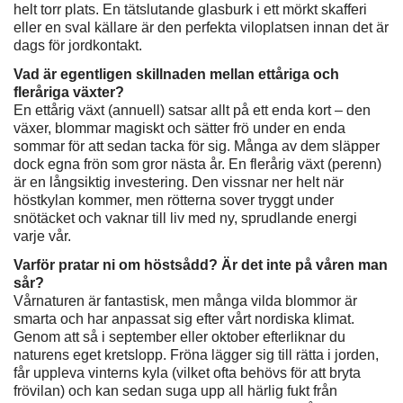
helt torr plats. En tätslutande glasburk i ett mörkt skafferi
eller en sval källare är den perfekta viloplatsen innan det är
dags för jordkontakt.
Vad är egentligen skillnaden mellan ettåriga och
fleråriga växter?
En ettårig växt (annuell) satsar allt på ett enda kort – den
växer, blommar magiskt och sätter frö under en enda
sommar för att sedan tacka för sig. Många av dem släpper
dock egna frön som gror nästa år. En flerårig växt (perenn)
är en långsiktig investering. Den vissnar ner helt när
höstkylan kommer, men rötterna sover tryggt under
snötäcket och vaknar till liv med ny, sprudlande energi
varje vår.
Varför pratar ni om höstsådd? Är det inte på våren man
sår?
Vårnaturen är fantastisk, men många vilda blommor är
smarta och har anpassat sig efter vårt nordiska klimat.
Genom att så i september eller oktober efterliknar du
naturens eget kretslopp. Fröna lägger sig till rätta i jorden,
får uppleva vinterns kyla (vilket ofta behövs för att bryta
frövilan) och kan sedan suga upp all härlig fukt från