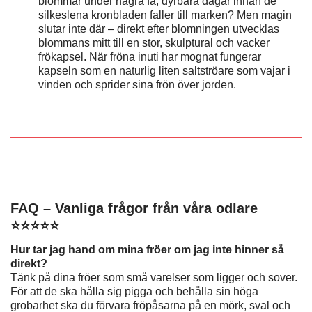
blommar under några få, dyrbara dagar innan de
silkeslena kronbladen faller till marken? Men magin
slutar inte där – direkt efter blomningen utvecklas
blommans mitt till en stor, skulptural och vacker
frökapsel. När fröna inuti har mognat fungerar
kapseln som en naturlig liten saltströare som vajar i
vinden och sprider sina frön över jorden.
FAQ – Vanliga frågor från våra odlare
⭐⭐⭐⭐⭐
Hur tar jag hand om mina fröer om jag inte hinner så
direkt?
Tänk på dina fröer som små varelser som ligger och sover.
För att de ska hålla sig pigga och behålla sin höga
grobarhet ska du förvara fröpåsarna på en mörk, sval och