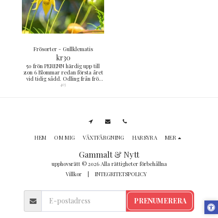
Frösorter - Gullklematis
kr
30
50 frön PERENN härdig upp till
zon 6 Blommar redan första året
vid tidig sådd. Odling från frö:
Sås inomhus. Fröerna blandas
403
med sand och fördelas jämnt på
den fuktade jordytan. Täcks ej.
Om groning ej inträffat inom en
månad placeras sådden i kylskåp
ca en månad.
HEM
OM MIG
VÄXTFÄRGNING
HARSYRA
MER
Gammalt & Nytt
upphovsrätt © 2026 Alla rättigheter förbehållna
Villkor
|
INTEGRITETSPOLICY
PRENUMERERA