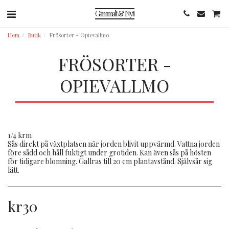
Gammalt & Nytt
Hem
Butik
Frösorter - Opievallmo
FRÖSORTER -
OPIEVALLMO
1/4 krm
Sås direkt på växtplatsen när jorden blivit uppvärmd. Vattna jorden
före sådd och håll fuktigt under grotiden. Kan även sås på hösten
för tidigare blomning. Gallras till 20 cm plantavstånd. Självsår sig
lätt.
kr
30