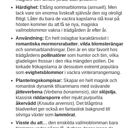
Härdighet:
Ettårig sommarblomma (annuell). Men
tack vare sin enorma livskraft självsår den sig otroligt
flitigt. Låter du bara de vackra kapslarna stå kvar på
hösten kommer du att få se nya, magiska
vallmoblommor vakna i trädgården år efter år.
Användning:
En helt oslagbar karaktärsväxt i
romantiska mormorsrabatter
,
vilda blomsterängar
och sommarblandningar. Den är en stor favorit hos
trädgårdens
pollinatörer
som humlor och bin, vilka
gladeligen frossar i den rika mängden pollen. De
torkade frökapslarna är dessutom extremt populära
som
evighetsblommor
i vackra vinterarrangemang.
Planteringskompisar:
Skapar en helt magisk och
romantisk dynamik tillsammans med svävande
jätteverbena
(
Verbena bonariensis
), skir
slöjsilja
,
klassisk
riddarsporre
eller mjukt purpurlila
åkervädd
(
Knautia arvensis
). Det blågröna
bladverket ger också en fantastisk bakgrund till
silvriga växter som
lammörat
.
Visste du att…
den enskilda vallmoblomman bara