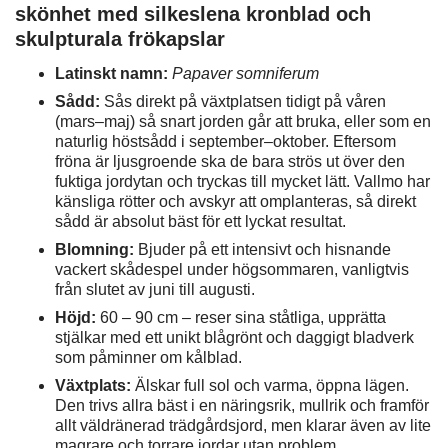
skönhet med silkeslena kronblad och
skulpturala frökapslar
Latinskt namn:
Papaver somniferum
Sådd:
Sås direkt på växtplatsen tidigt på våren
(mars–maj) så snart jorden går att bruka, eller som en
naturlig höstsådd i september–oktober. Eftersom
fröna är ljusgroende ska de bara strös ut över den
fuktiga jordytan och tryckas till mycket lätt. Vallmo har
känsliga rötter och avskyr att omplanteras, så direkt
sådd är absolut bäst för ett lyckat resultat.
Blomning:
Bjuder på ett intensivt och hisnande
vackert skådespel under högsommaren, vanligtvis
från slutet av juni till augusti.
Höjd:
60 – 90 cm – reser sina ståtliga, upprätta
stjälkar med ett unikt blågrönt och daggigt bladverk
som påminner om kålblad.
Växtplats:
Älskar full sol och varma, öppna lägen.
Den trivs allra bäst i en näringsrik, mullrik och framför
allt väldränerad trädgårdsjord, men klarar även av lite
magrare och torrare jordar utan problem.