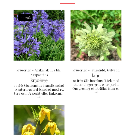
-14.29%
Frösorter - Afrikansk lilja blå,
Frösorter - Jättevädd, Gulvädd
Agapanthus
kr
30
kr
30
kr
35
10 frön Sås inomhus. Täck med
ett tunt lager grus eller perlit.
10 frö Sås inomhus i sandblandad
Om groning ej inträffat inom en
planteringsjord blandad med 1/4
månad placeras sådden i kylskåp
402
torv och 1/4 perlit eller finkornigt
ca en månad. Därefter utomhus i
grus. Sådden placeras ljust i ca
401
skuggläge. Kan även sås sep-nov
15-18°C. Håll jordytan fuktig men
utomhus i krukor eller på friland
inte blöt. Rotknölarna övervintras
avsett för uppdrivning.
frostfritt. Grotid 1-3 månader
Groningstid 1 - 3 månader