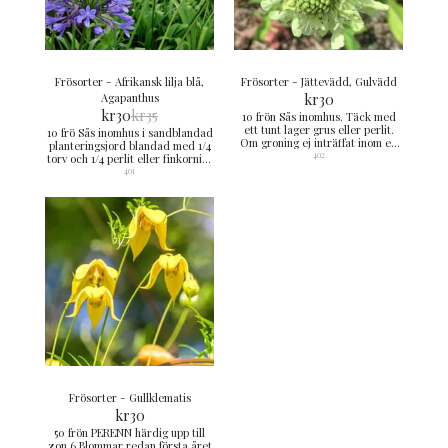
Frösorter - Afrikansk lilja blå,
Frösorter - Jättevädd, Gulvädd
Agapanthus
kr
30
kr
30
kr
35
10 frön Sås inomhus. Täck med
ett tunt lager grus eller perlit.
10 frö Sås inomhus i sandblandad
Om groning ej inträffat inom en
planteringsjord blandad med 1/4
månad placeras sådden i kylskåp
402
torv och 1/4 perlit eller finkornigt
ca en månad. Därefter utomhus i
grus. Sådden placeras ljust i ca
401
skuggläge. Kan även sås sep-nov
15-18°C. Håll jordytan fuktig men
utomhus i krukor eller på friland
inte blöt. Rotknölarna övervintras
avsett för uppdrivning.
frostfritt. Grotid 1-3 månader
Groningstid 1 - 3 månader
Frösorter - Gullklematis
kr
30
50 frön PERENN härdig upp till
zon 6 Blommar redan första året