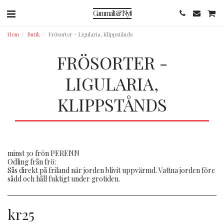
Gammalt & Nytt
Hem
Butik
Frösorter - Ligularia, Klippstånds
FRÖSORTER -
LIGULARIA,
KLIPPSTÅNDS
minst 30 frön PERENN
Odling från frö:
Sås direkt på friland när jorden blivit uppvärmd. Vattna jorden före
sådd och håll fuktigt under grotiden.
kr
25