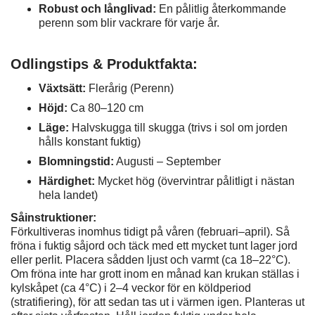
Robust och långlivad:
En pålitlig återkommande
perenn som blir vackrare för varje år.
Odlingstips & Produktfakta:
Växtsätt:
Flerårig (Perenn)
Höjd:
Ca 80–120 cm
Läge:
Halvskugga till skugga (trivs i sol om jorden
hålls konstant fuktig)
Blomningstid:
Augusti – September
Härdighet:
Mycket hög (övervintrar pålitligt i nästan
hela landet)
Såinstruktioner:
Förkultiveras inomhus tidigt på våren (februari–april). Så
fröna i fuktig såjord och täck med ett mycket tunt lager jord
eller perlit. Placera sådden ljust och varmt (ca 18–22°C).
Om fröna inte har grott inom en månad kan krukan ställas i
kylskåpet (ca 4°C) i 2–4 veckor för en köldperiod
(stratifiering), för att sedan tas ut i värmen igen. Planteras ut