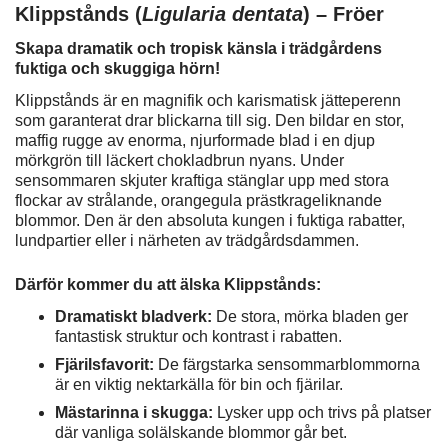
Klippstånds (
Ligularia dentata
) – Fröer
Skapa dramatik och tropisk känsla i trädgårdens
fuktiga och skuggiga hörn!
Klippstånds är en magnifik och karismatisk jätteperenn
som garanterat drar blickarna till sig. Den bildar en stor,
maffig rugge av enorma, njurformade blad i en djup
mörkgrön till läckert chokladbrun nyans. Under
sensommaren skjuter kraftiga stänglar upp med stora
flockar av strålande, orangegula prästkrageliknande
blommor. Den är den absoluta kungen i fuktiga rabatter,
lundpartier eller i närheten av trädgårdsdammen.
Därför kommer du att älska Klippstånds:
Dramatiskt bladverk:
De stora, mörka bladen ger
fantastisk struktur och kontrast i rabatten.
Fjärilsfavorit:
De färgstarka sensommarblommorna
är en viktig nektarkälla för bin och fjärilar.
Mästarinna i skugga:
Lysker upp och trivs på platser
där vanliga solälskande blommor går bet.