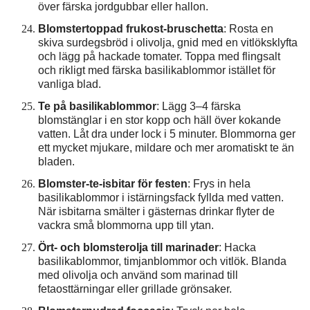
över färska jordgubbar eller hallon.
Blomstertoppad frukost-bruschetta
: Rosta en
skiva surdegsbröd i olivolja, gnid med en vitlöksklyfta
och lägg på hackade tomater. Toppa med flingsalt
och rikligt med färska basilikablommor istället för
vanliga blad.
Te på basilikablommor
: Lägg 3–4 färska
blomstänglar i en stor kopp och häll över kokande
vatten. Låt dra under lock i 5 minuter. Blommorna ger
ett mycket mjukare, mildare och mer aromatiskt te än
bladen.
Blomster-te-isbitar för festen
: Frys in hela
basilikablommor i istärningsfack fyllda med vatten.
När isbitarna smälter i gästernas drinkar flyter de
vackra små blommorna upp till ytan.
Ört- och blomsterolja till marinader
: Hacka
basilikablommor, timjanblommor och vitlök. Blanda
med olivolja och använd som marinad till
fetaosttärningar eller grillade grönsaker.