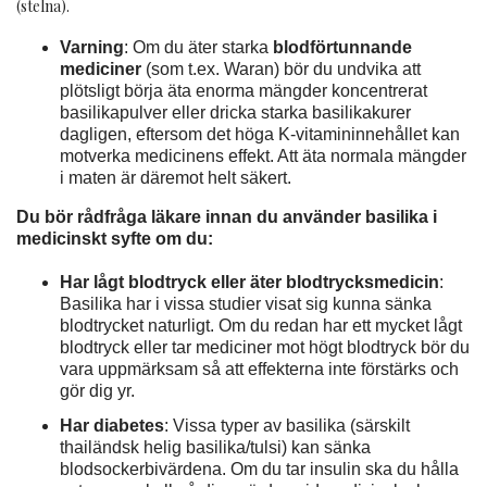
(stelna).
Varning
: Om du äter starka
blodförtunnande
mediciner
(som t.ex. Waran) bör du undvika att
plötsligt börja äta enorma mängder koncentrerat
basilikapulver eller dricka starka basilikakurer
dagligen, eftersom det höga K-vitamininnehållet kan
motverka medicinens effekt. Att äta normala mängder
i maten är däremot helt säkert.
Du bör rådfråga läkare innan du använder basilika i
medicinskt syfte om du:
Har lågt blodtryck eller äter blodtrycksmedicin
:
Basilika har i vissa studier visat sig kunna sänka
blodtrycket naturligt. Om du redan har ett mycket lågt
blodtryck eller tar mediciner mot högt blodtryck bör du
vara uppmärksam så att effekterna inte förstärks och
gör dig yr.
Har diabetes
: Vissa typer av basilika (särskilt
thailändsk helig basilika/tulsi) kan sänka
blodsockerbivärdena. Om du tar insulin ska du hålla