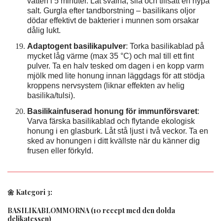
vatten i 5 minuter. Låt svalna, sila och tillsätt en nypa
salt. Gurgla efter tandborstning – basilikans oljor
dödar effektivt de bakterier i munnen som orsakar
dålig lukt.
Adaptogent basilikapulver
: Torka basilikablad på
mycket låg värme (max 35 °C) och mal till ett fint
pulver. Ta en halv tesked om dagen i en kopp varm
mjölk med lite honung innan läggdags för att stödja
kroppens nervsystem (liknar effekten av helig
basilika/tulsi).
Basilikainfuserad honung för immunförsvaret
:
Varva färska basilikablad och flytande ekologisk
honung i en glasburk. Låt stå ljust i två veckor. Ta en
sked av honungen i ditt kvällste när du känner dig
frusen eller förkyld.
🌼 Kategori 3:
BASILIKABLOMMORNA (10 recept med den dolda
delikatessen)