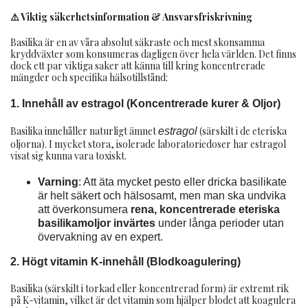
⚠️ Viktig säkerhetsinformation & Ansvarsfriskrivning
Basilika är en av våra absolut säkraste och mest skonsamma
kryddväxter som konsumeras dagligen över hela världen. Det finns
dock ett par viktiga saker att känna till kring koncentrerade
mängder och specifika hälsotillstånd:
1. Innehåll av estragol (Koncentrerade kurer & Oljor)
Basilika innehåller naturligt ämnet
(särskilt i de eteriska
estragol
oljorna). I mycket stora, isolerade laboratoriedoser har estragol
visat sig kunna vara toxiskt.
Varning
: Att äta mycket pesto eller dricka basilikate
är helt säkert och hälsosamt, men man ska undvika
att överkonsumera
rena, koncentrerade eteriska
basilikamoljor invärtes
under långa perioder utan
övervakning av en expert.
2. Högt vitamin K-innehåll (Blodkoagulering)
Basilika (särskilt i torkad eller koncentrerad form) är extremt rik
på K-vitamin, vilket är det vitamin som hjälper blodet att koagulera