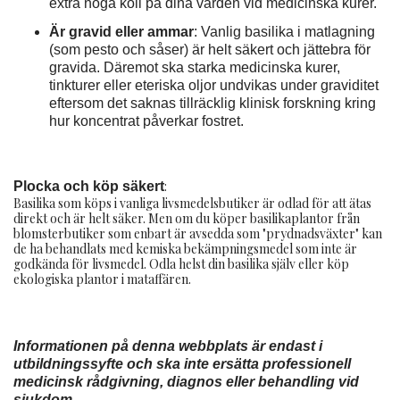
extra noga koll på dina värden vid medicinska kurer.
Är gravid eller ammar
: Vanlig basilika i matlagning
(som pesto och såser) är helt säkert och jättebra för
gravida. Däremot ska starka medicinska kurer,
tinkturer eller eteriska oljor undvikas under graviditet
eftersom det saknas tillräcklig klinisk forskning kring
hur koncentrat påverkar fostret.
:
Plocka och köp säkert
Basilika som köps i vanliga livsmedelsbutiker är odlad för att ätas
direkt och är helt säker. Men om du köper basilikaplantor från
blomsterbutiker som enbart är avsedda som "prydnadsväxter" kan
de ha behandlats med kemiska bekämpningsmedel som inte är
godkända för livsmedel. Odla helst din basilika själv eller köp
ekologiska plantor i mataffären.
Informationen på denna webbplats är endast i
utbildningssyfte och ska inte ersätta professionell
medicinsk rådgivning, diagnos eller behandling vid
sjukdom.