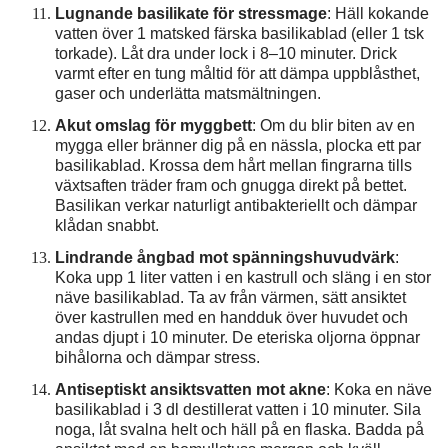
Lugnande basilikate för stressmage
: Häll kokande
vatten över 1 matsked färska basilikablad (eller 1 tsk
torkade). Låt dra under lock i 8–10 minuter. Drick
varmt efter en tung måltid för att dämpa uppblåsthet,
gaser och underlätta matsmältningen.
Akut omslag för myggbett
: Om du blir biten av en
mygga eller bränner dig på en nässla, plocka ett par
basilikablad. Krossa dem hårt mellan fingrarna tills
växtsaften träder fram och gnugga direkt på bettet.
Basilikan verkar naturligt antibakteriellt och dämpar
klådan snabbt.
Lindrande ångbad mot spänningshuvudvärk
:
Koka upp 1 liter vatten i en kastrull och släng i en stor
näve basilikablad. Ta av från värmen, sätt ansiktet
över kastrullen med en handduk över huvudet och
andas djupt i 10 minuter. De eteriska oljorna öppnar
bihålorna och dämpar stress.
Antiseptiskt ansiktsvatten mot akne
: Koka en näve
basilikablad i 3 dl destillerat vatten i 10 minuter. Sila
noga, låt svalna helt och häll på en flaska. Badda på