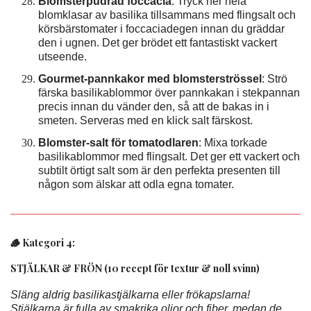
Blomsterpudrad foccacia
: Tryck ner hela
blomklasar av basilika tillsammans med flingsalt och
körsbärstomater i foccaciadegen innan du gräddar
den i ugnen. Det ger brödet ett fantastiskt vackert
utseende.
Gourmet-pannkakor med blomsterströssel
: Strö
färska basilikablommor över pannkakan i stekpannan
precis innan du vänder den, så att de bakas in i
smeten. Serveras med en klick salt färskost.
Blomster-salt för tomatodlaren
: Mixa torkade
basilikablommor med flingsalt. Det ger ett vackert och
subtilt örtigt salt som är den perfekta presenten till
någon som älskar att odla egna tomater.
🪵 Kategori 4:
STJÄLKAR & FRÖN (10 recept för textur & noll svinn)
Släng aldrig basilikastjälkarna eller frökapslarna!
Stjälkarna är fulla av smakrika oljor och fiber, medan de