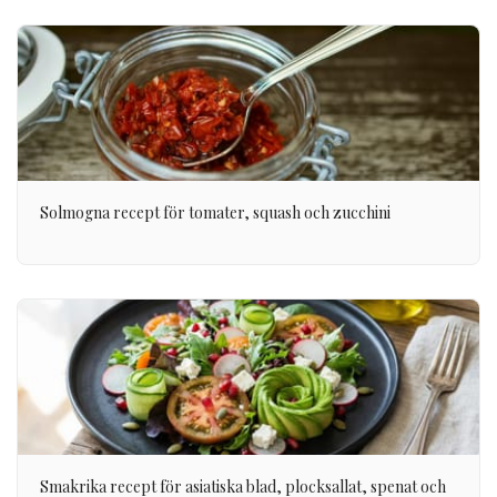
Solmogna recept för tomater, squash och zucchini
Smakrika recept för asiatiska blad, plocksallat, spenat och