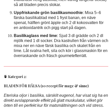
så att bladen precis slokar.
Uppfriskande grön basilikasmoothie
: Mixa 5–6
färska basilikablad med 1 fryst banan, en näve
spenat, hälften grönt äpple och 2 dl kokosvatten för
en antioxidantrik och pigg start på dagen.
Basilikaglass med lime
: Sjud 3 dl grädde och 2 dl
mjölk med 1 dl socker. Dra kastrullen från värmen och
mixa ner en näve färsk basilika och skalet från en
lime. Låt svalna helt, sila och kör i glassmaskin för en
överraskande och fräsch gourmetefterrätt.
🍵 Kategori 2:
BLADEN FÖR HÄLSA (10 recept för mage & sinne)
Eteriska oljor i basilika, särskilt eugenol, har visat sig ha en
direkt avslappnande effekt på glatt muskulatur, vilket gör
örten till en perfekt kur för matsmältningen och vid stress.