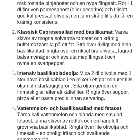
msk rostade pinjenötter och en nypa flingsalt. Rör i 1
dl finriven parmesanost (eller pecorino) och tillsätt
god kallpressad olivolja i en tunn stråle tills du får en
krämig konsistens.
Klassisk Capresesallad med basilikamat
: Varva
skivor av mogna solvarma tomater och krämig
buffelmozzarella på ett fat. Strö över rikligt med hela
basilikablad, ringla över en riktigt bra olivolja, lagrad
balsamvinäger och avsluta med flingsalt och
nymalen svartpeppar.
Intensiv basilikabladsolja
: Mixa 2 dl olivolja med 1
stor näve basilikablad i en mixer i ett par minuter tills
oljan blir klarfärgigt grön. Sila oljan genom en
finmaskig sil eller ett kaffefilter. Ringla över soppor,
pizza eller pasta precis innan servering.
Vattenmelon- och basilikasallad med fetaost
:
Tärna kall vattenmelon och blanda med smulad
fetaost, tunna skivor av rödlök och en handfull
grovrivna basilikablad. Ringla över lite olivolja och
limesaft – en otroligt fräsch och svalkande
sommarsallad.