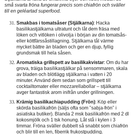
små svarta fröna fungerar precis som chiafrön och sväller
till en geléartad superfood.
Smakbas i tomatsåser (Stjälkarna)
: Hacka
basilikastjälkarna ultratunt och låt dem fräsa med
löken och vitlöken i olivolja i början av din tomatsås-
eller köttfärssåstillagning. Stjälkarna tål värme
mycket bättre än bladen och ger en djup, fyllig
grundsmak till hela såsen.
Aromatiska grillspett av basilikakvistar
: Om du har
grova, träiga basilikastjälkar på sensommaren, skala
av bladen och blötlägg stjälkarna i vatten i 20
minuter. Använd dem sedan som grillspett till
cocktailtomater eller mozzarellabollar – stjälkarna
avger fantastisk arom inifrån under grillningen.
Krämig basilikachiapudding (Frön)
: Köp eller
skörda basilikafrön (säljs ofta som "sabja-frön" i
asiatiska butiker). Blanda 2 msk basilikafrön med 2 dl
kokosmjölk och 1 tsk honung. Låt stå i kylen i 3
timmar. Fröna sväller dubbelt så snabbt som chiafrön
och blir till en len, fiberrik frukostpudding.