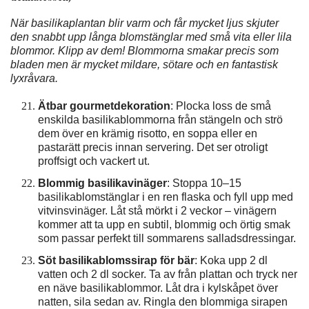
När basilikaplantan blir varm och får mycket ljus skjuter
den snabbt upp långa blomstänglar med små vita eller lila
blommor. Klipp av dem! Blommorna smakar precis som
bladen men är mycket mildare, sötare och en fantastisk
lyxråvara.
Ätbar gourmetdekoration
: Plocka loss de små
enskilda basilikablommorna från stängeln och strö
dem över en krämig risotto, en soppa eller en
pastarätt precis innan servering. Det ser otroligt
proffsigt och vackert ut.
Blommig basilikavinäger
: Stoppa 10–15
basilikablomstänglar i en ren flaska och fyll upp med
vitvinsvinäger. Låt stå mörkt i 2 veckor – vinägern
kommer att ta upp en subtil, blommig och örtig smak
som passar perfekt till sommarens salladsdressingar.
Söt basilikablomssirap för bär
: Koka upp 2 dl
vatten och 2 dl socker. Ta av från plattan och tryck ner
en näve basilikablommor. Låt dra i kylskåpet över
natten, sila sedan av. Ringla den blommiga sirapen