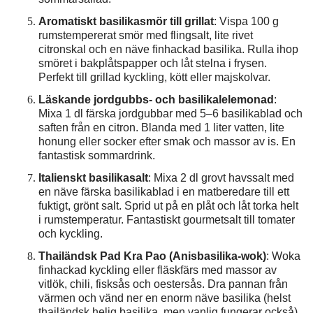
Aromatiskt basilikasmör till grillat
: Vispa 100 g
rumstempererat smör med flingsalt, lite rivet
citronskal och en näve finhackad basilika. Rulla ihop
smöret i bakplåtspapper och låt stelna i frysen.
Perfekt till grillad kyckling, kött eller majskolvar.
Läskande jordgubbs- och basilikalelemonad
:
Mixa 1 dl färska jordgubbar med 5–6 basilikablad och
saften från en citron. Blanda med 1 liter vatten, lite
honung eller socker efter smak och massor av is. En
fantastisk sommardrink.
Italienskt basilikasalt
: Mixa 2 dl grovt havssalt med
en näve färska basilikablad i en matberedare till ett
fuktigt, grönt salt. Sprid ut på en plåt och låt torka helt
i rumstemperatur. Fantastiskt gourmetsalt till tomater
och kyckling.
Thailändsk Pad Kra Pao (Anisbasilika-wok)
: Woka
finhackad kyckling eller fläskfärs med massor av
vitlök, chili, fisksås och oestersås. Dra pannan från
värmen och vänd ner en enorm näve basilika (helst
thailändsk helig basilika, men vanlig fungerar också)