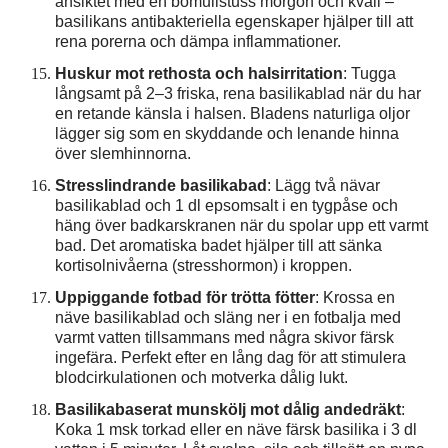
ansiktet med en bomullstuss morgon och kväll –
basilikans antibakteriella egenskaper hjälper till att
rena porerna och dämpa inflammationer.
Huskur mot rethosta och halsirritation
: Tugga
långsamt på 2–3 friska, rena basilikablad när du har
en retande känsla i halsen. Bladens naturliga oljor
lägger sig som en skyddande och lenande hinna
över slemhinnorna.
Stresslindrande basilikabad
: Lägg två nävar
basilikablad och 1 dl epsomsalt i en tygpåse och
häng över badkarskranen när du spolar upp ett varmt
bad. Det aromatiska badet hjälper till att sänka
kortisolnivåerna (stresshormon) i kroppen.
Uppiggande fotbad för trötta fötter
: Krossa en
näve basilikablad och släng ner i en fotbalja med
varmt vatten tillsammans med några skivor färsk
ingefära. Perfekt efter en lång dag för att stimulera
blodcirkulationen och motverka dålig lukt.
Basilikabaserat munskölj mot dålig andedräkt
:
Koka 1 msk torkad eller en näve färsk basilika i 3 dl