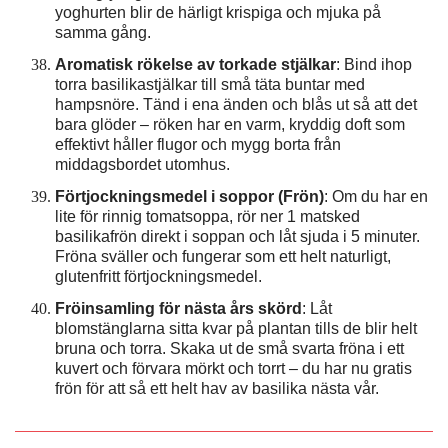
yoghurten blir de härligt krispiga och mjuka på
samma gång.
Aromatisk rökelse av torkade stjälkar
: Bind ihop
torra basilikastjälkar till små täta buntar med
hampsnöre. Tänd i ena änden och blås ut så att det
bara glöder – röken har en varm, kryddig doft som
effektivt håller flugor och mygg borta från
middagsbordet utomhus.
Förtjockningsmedel i soppor (Frön)
: Om du har en
lite för rinnig tomatsoppa, rör ner 1 matsked
basilikafrön direkt i soppan och låt sjuda i 5 minuter.
Fröna sväller och fungerar som ett helt naturligt,
glutenfritt förtjockningsmedel.
Fröinsamling för nästa års skörd
: Låt
blomstänglarna sitta kvar på plantan tills de blir helt
bruna och torra. Skaka ut de små svarta fröna i ett
kuvert och förvara mörkt och torrt – du har nu gratis
frön för att så ett helt hav av basilika nästa vår.