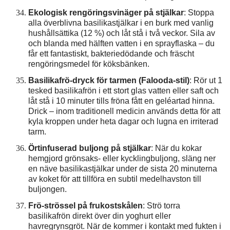
Ekologisk rengöringsvinäger på stjälkar
: Stoppa
alla överblivna basilikastjälkar i en burk med vanlig
hushållsättika (12 %) och låt stå i två veckor. Sila av
och blanda med hälften vatten i en sprayflaska – du
får ett fantastiskt, bakteriedödande och fräscht
rengöringsmedel för köksbänken.
Basilikafrö-dryck för tarmen (Falooda-stil)
: Rör ut 1
tesked basilikafrön i ett stort glas vatten eller saft och
låt stå i 10 minuter tills fröna fått en geléartad hinna.
Drick – inom traditionell medicin används detta för att
kyla kroppen under heta dagar och lugna en irriterad
tarm.
Örtinfuserad buljong på stjälkar
: När du kokar
hemgjord grönsaks- eller kycklingbuljong, släng ner
en näve basilikastjälkar under de sista 20 minuterna
av koket för att tillföra en subtil medelhavston till
buljongen.
Frö-strössel på frukostskålen
: Strö torra
basilikafrön direkt över din yoghurt eller
havregrynsgröt. När de kommer i kontakt med fukten i