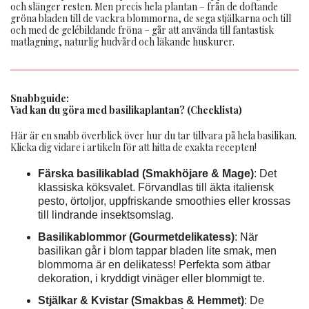
och slänger resten. Men precis hela plantan – från de doftande
gröna bladen till de vackra blommorna, de sega stjälkarna och till
och med de gelébildande fröna – går att använda till fantastisk
matlagning, naturlig hudvård och läkande huskurer.
Snabbguide:
Vad kan du göra med basilikaplantan? (Checklista)
Här är en snabb överblick över hur du tar tillvara på hela basilikan.
Klicka dig vidare i artikeln för att hitta de exakta recepten!
Färska basilikablad (Smakhöjare & Mage)
: Det
klassiska köksvalet. Förvandlas till äkta italiensk
pesto, örtoljor, uppfriskande smoothies eller krossas
till lindrande insektsomslag.
Basilikablommor (Gourmetdelikatess)
: När
basilikan går i blom tappar bladen lite smak, men
blommorna är en delikatess! Perfekta som ätbar
dekoration, i kryddigt vinäger eller blommigt te.
Stjälkar & Kvistar (Smakbas & Hemmet)
: De